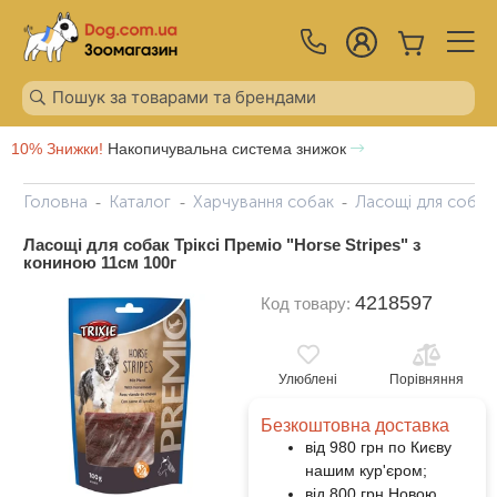
10% Знижки!
Накопичувальна система знижок
Головна
Каталог
Харчування собак
Ласощі для собак
Ласощі для собак Тріксі Преміо "Horse Stripes" з
кониною 11см 100г
4218597
Код товару:
Улюблені
Порівняння
Безкоштовна доставка
від 980 грн по Києву
нашим кур'єром;
від 800 грн Новою