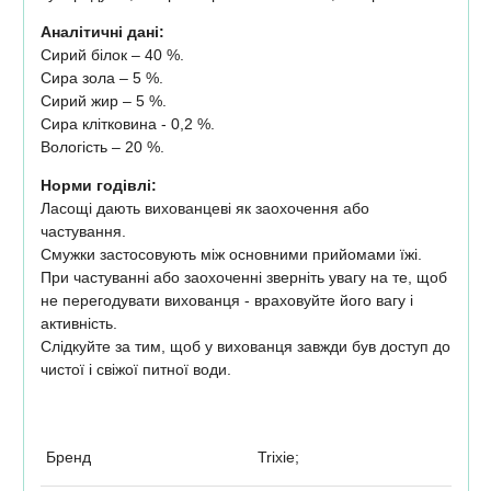
Аналітичні дані:
Сирий білок – 40 %.
Сира зола – 5 %.
Сирий жир – 5 %.
Сира клітковина - 0,2 %.
Вологість – 20 %.
Норми годівлі:
Ласощі дають вихованцеві як заохочення або
частування.
Смужки застосовують між основними прийомами їжі.
При частуванні або заохоченні зверніть увагу на те, щоб
не перегодувати вихованця - враховуйте його вагу і
активність.
Слідкуйте за тим, щоб у вихованця завжди був доступ до
чистої і свіжої питної води.
Бренд
Trixie;