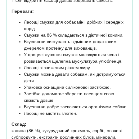
Після відкриття ласощі довше зберігають свіжість.
Переваги:
Ласощі смужки для собак міні, дрібних і середніх
порід.
Смужки на 86 % складаються з дієтичної конини.
Вкусняшки виступають відмінним додатковим
джерелом протеїну для вихованців.
У процесі жування смужок масажуються ясна і
розвивається щелепна мускулатура улюбленця.
Ласощі зі зниженим рівнем жиру.
Смужки можна давати собакам, які дотримуються
дієти.
Упаковка оснащена силіконової застібкою.
Застібка допомагає зберегти ласощам свою
свіжість довше.
Вкусняшки добре засвоюються організмом собаки.
Ласощі не містять глютен.
Склад:
конина (86 %), кукурудзяний крохмаль, сорбіт, овочеві
субпродукти, екстракти рослинних білків, мінерали.