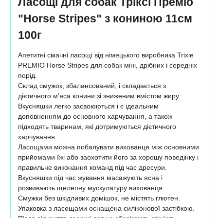
Ласощі для собак Тріксі Преміо
"Horse Stripes" з кониною 11см
100г
Апетитні смачні ласощі від німецького виробника Trixie
PREMIO Horse Stripes для собак міні, дрібних і середніх
порід.
Склад смужок, збалансований, і складається з
дієтичного м'яса конини зі зниженим вмістом жиру.
Вкусняшки легко засвоюються і є ідеальним
доповненням до основного харчування, а також
підходять тваринам, які дотримуються дієтичного
харчування.
Ласощами можна побалувати вихованця між основними
прийомами їжі або заохотити його за хорошу поведінку і
правильне виконання команд під час дресури.
Вкусняшки під час жування масажують ясна і
розвивають щелепну мускулатуру вихованця.
Смужки без шкідливих домішок, не містять глютен.
Упаковка з ласощами оснащена силіконової застібкою.