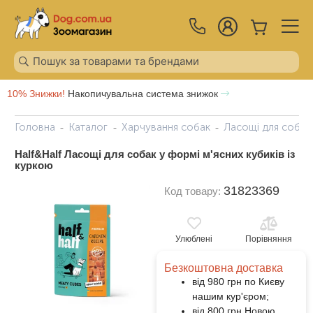
10% Знижки!
Накопичувальна система знижок
Головна
Каталог
Харчування собак
Ласощі для собак
Half&Half Ласощі для собак у формі м'ясних кубиків із
куркою
31823369
Код товару:
Улюблені
Порівняння
Безкоштовна доставка
від 980 грн по Києву
нашим кур'єром;
від 800 грн Новою