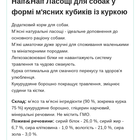
Half&Half Ласощі для собак у
формі м'ясних кубиків із куркою
Додатковий корм для собак.
М’ясні натуральні ласощі - ідеальне доповнення до
основного раціону собаки.
М’які шматочки дуже зручні для споживання маленькими
та мініатюрними породами.
Легкозасвоювані білки не навантажують систему
травлення та чудово смакують.
Курка оптимальна для смачного перекусу та здоров’я
улюбленця.
Кукурудзяне борошно покращує травлення, зміцнює
судини та кістки.
Склад:
м’ясо та м’ясні інгредієнти (90 %, зокрема курка
75 %) кукурудзяне борошно, гліцерин харчовий,
мінеральні речовини. Не містить ГМО.
Поживні речовини:
сирий білок - 26,0 %, сирий жир -
6,7 %, сира клітковина - 1,0 %, вологість - 21,0 %, сира
зола - 3,0 %.