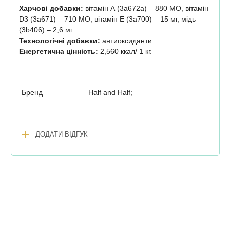
Харчові добавки:
вітамін А (3а672а) – 880 МО, вітамін
D3 (3а671) – 710 МО, вітамін Е (3а700) – 15 мг, мідь
(3b406) – 2,6 мг.
Технологічні добавки:
антиоксиданти.
Енергетична цінність:
2,560 ккал/ 1 кг.
Бренд
Half and Half;
add
ДОДАТИ ВІДГУК