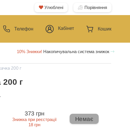
Улюблені
Порівняння
Кабінет
Телефон
Кошик
10% Знижки!
Накопичувальна система знижок
качка 200 г
 200 г
ї
373 грн
Немає
Знижка при реєстрації
18 грн