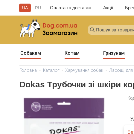
Оплата та доставка
Акції
Бре
UA
RU
Собакам
Котам
Гризунам
Головна
Каталог
Харчування собак
Ласощі для
Dokas Трубочки зі шкіри ко
Ко
У
Бе