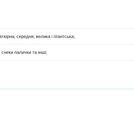
іатюрна; середня; велика і гігантська;
 снеки палички та інші;