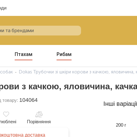
нди
Птахам
Рибам
 собак
Dokas Трубочки зі шкіри корови з качкою, яловичина, 
рови з качкою, яловичина, качка
104064
д товару:
Інші варіаці
люблені
Порівняння
200 г
зкоштовна доставка