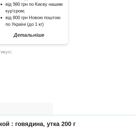
від 980 грн по Києву нашим
кур'єром;
від 800 грн Новою поштою
по Україні (до 1 кг)
Детальніше
тикул:
ой : говядина, утка 200 г