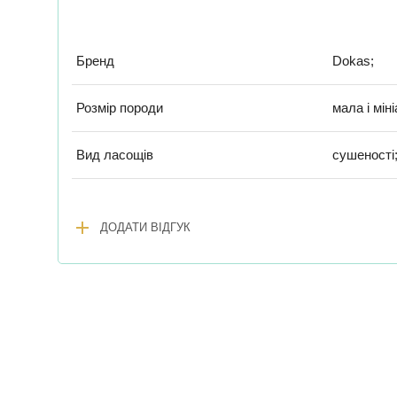
Бренд
Dokas;
Розмір породи
мала і мін
Вид ласощів
сушеності;
add
ДОДАТИ ВІДГУК