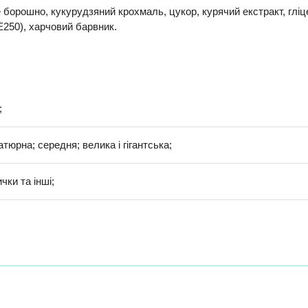
борошно, кукурудзяний крохмаль, цукор, курячий екстракт, гліце
E250), харчовий барвник.
;
іатюрна; середня; велика і гігантська;
чки та інші;