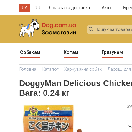
Оплата та доставка
Акції
Бре
UA
RU
Собакам
Котам
Гризунам
Головна
Каталог
Харчування собак
Ласощі для
DoggyMan Delicious Chick
Вага: 0.24 кг
Ко
У