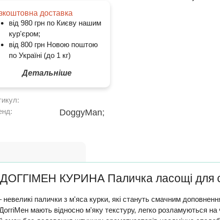
зкоштовна доставка
від 980 грн по Києву нашим
кур'єром;
від 800 грн Новою поштою
по Україні (до 1 кг)
Детальніше
тикул:
енд:
DoggyMan;
ck ДОГГІМЕН КУРИНА Паличка ласощі для 
– невеликі палички з м'яса курки, які стануть смачним доповнен
 ДоггіМен мають відносно м'яку текстуру, легко розламуються на