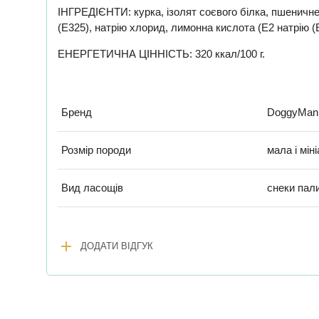
ІНГРЕДІЄНТИ: курка, ізолят соєвого білка, пшеничне 
(E325), натрію хлорид, лимонна кислота (E2 натрію (
ЕНЕРГЕТИЧНА ЦІННІСТЬ: 320 ккал/100 г.
Бренд
DoggyMan
Розмір породи
мала і мін
Вид ласощів
снеки пали
add
ДОДАТИ ВІДГУК