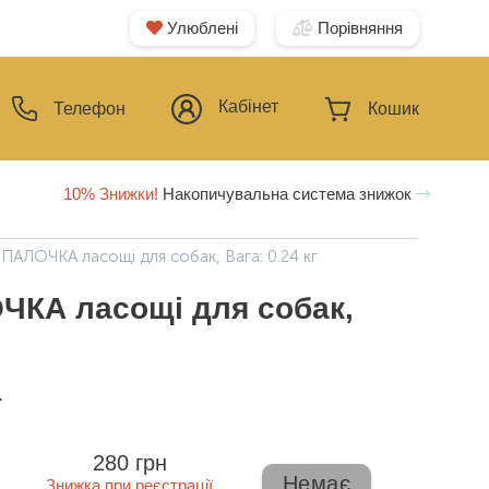
Улюблені
Порівняння
Кабінет
Телефон
Кошик
10% Знижки!
Накопичувальна система знижок
АЛОЧКА ласощі для собак, Вага: 0.24 кг
ЧКА ласощі для собак,
ї
280 грн
Немає
Знижка при реєстрації