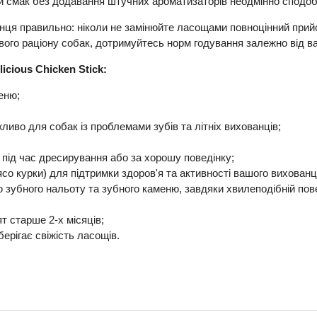
ий смак без додавання штучних ароматизаторів неодмінно сподо
 правильно: ніколи не замінюйте ласощами повноцінний прийом
ового раціону собак, дотримуйтесь норм годування залежно від в
cious Chicken Stick:
еню;
ливо для собак із проблемами зубів та літніх вихованців;
під час дресирування або за хорошу поведінку;
ясо курки) для підтримки здоров'я та активності вашого вихованця
 зубного нальоту та зубного каменю, завдяки хвилеподібній пове
 старше 2-х місяців;
берігає свіжість ласощів.