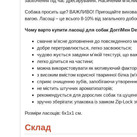
заохочення під час дресирування. Насичений м'ясн
Собака просить ще? ВАЖЛИВО! Пригощайте вихованця
вагою. Ласощі – це всього 8-10% від загального доб
Чому варто купити ласощі для собак ДоггіМен Deli
смачне м'ясне доповнення до повсякденного м
добре перетравлюється, легко засвоюється;
чудово жується завдяки м'якій текстурі, що важ
легко ділиться на частини;
можна використовувати як мотивуючий фактор 
з високим вмістом корисної тваринної білка (м'
сприяє очищенню зубів, запобігаючи утворенню
не містить штучних ароматизаторів;
рекомендується для дорослих собак та цуценят
зручно зберігати: упаковка із замком Zір-Lосk з
Розміри ласощів: 6х1х1 см.
Склад