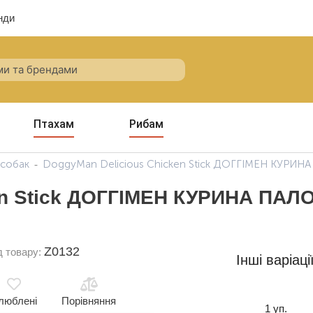
нди
Птахам
Рибам
 собак
DoggyMan Delicious Chicken Stick ДОГГІМЕН КУРИНА П
en Stick ДОГГІМЕН КУРИНА ПАЛО
Z0132
д товару:
Інші варіаці
люблені
Порівняння
1 уп.