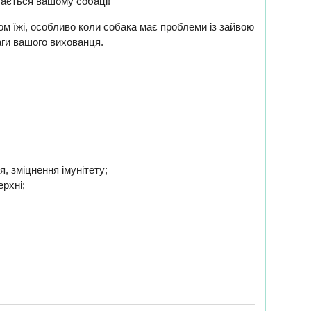
бається вашому собаці!
 їжі, особливо коли собака має проблеми із зайвою
аги вашого вихованця.
, зміцнення імунітету;
рхні;