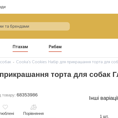
нди
Птахам
Рибам
 собак
Cooka's Cookies Набір для прикрашання торта для соба
прикрашання торта для собак Гл
68353986
д товару:
Інші варіаці
люблені
Порівняння
1 шт.