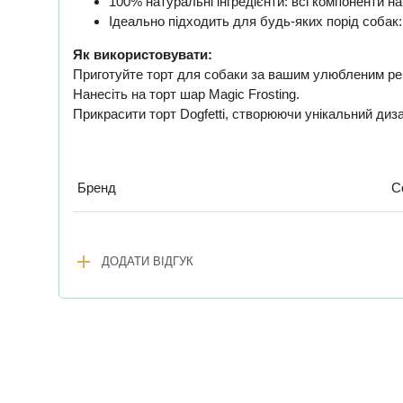
100% натуральні інгредієнти: всі компоненти н
Ідеально підходить для будь-яких порід собак: на
Як використовувати:
Приготуйте торт для собаки за вашим улюбленим рец
Нанесіть на торт шар Magic Frosting.
Прикрасити торт Dogfetti, створюючи унікальний диз
Бренд
C
add
ДОДАТИ ВІДГУК