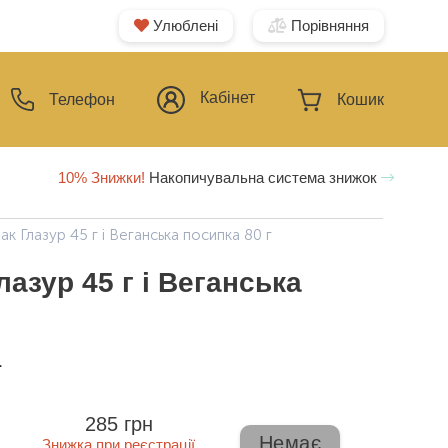
Улюблені
Порівняння
Кабінет
Телефон
Кошик
10% Знижки!
Накопичувальна система знижок
к Глазур 45 г і Веганська посипка 80 г
азур 45 г і Веганська
ї
285 грн
Немає
Знижка при реєстрації