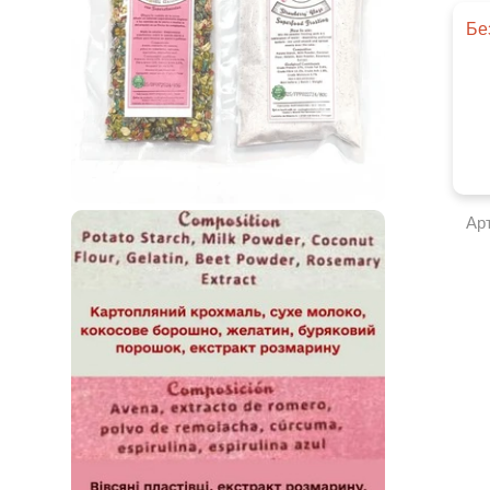
Бе
Ар