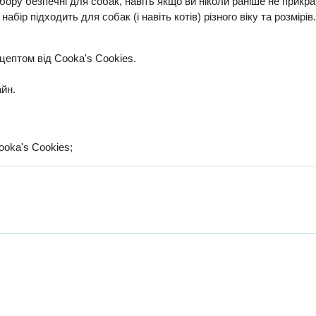
абору безпечні для собак, навіть якщо ви ніколи раніше не прик
бір підходить для собак (і навіть котів) різного віку та розмірів.
ептом від Cooka's Cookies.
айн.
ooka's Cookies;