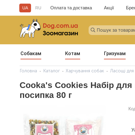
Оплата та доставка
Акції
Бре
UA
RU
Собакам
Котам
Гризунам
Головна
Каталог
Харчування собак
Ласощі для
Cooka's Cookies Набір для 
посипка 80 г
Ко
У