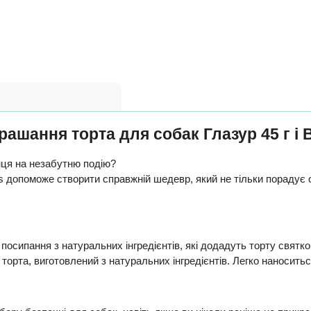
рашання торта для собак Глазур 45 г і 
нця на незабутню подію?
ies допоможе створити справжній шедевр, який не тільки порадує
кі посипання з натуральних інгредієнтів, які додадуть торту святк
и торта, виготовлений з натуральних інгредієнтів. Легко наносит