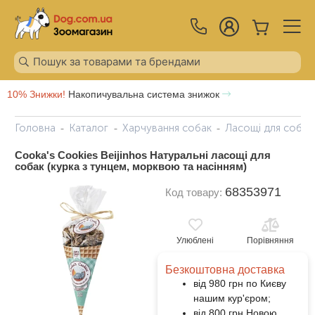
10% Знижки!
Накопичувальна система знижок
Головна
Каталог
Харчування собак
Ласощі для собак
Cooka's Cookies Beijinhos Натуральні ласощі для
собак (курка з тунцем, морквою та насінням)
68353971
Код товару:
Улюблені
Порівняння
Безкоштовна доставка
від 980 грн по Києву
нашим кур'єром;
від 800 грн Новою