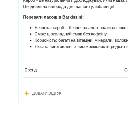
Кероб - це натуральний підсолоджувач, який надає 
Це ідеальна нагорода для вашого улюбленця!
Переваги ласощів Barkissini:
Безпека: кероб – безпечна альтернатива шоко
Смак: шоколадний смак без кофеїну.
Корисність: багаті на вітаміни, мінерали, волокн
Якість: виготовлені із високоякісних інгредієнтів
Бренд
C
add
ДОДАТИ ВІДГУК