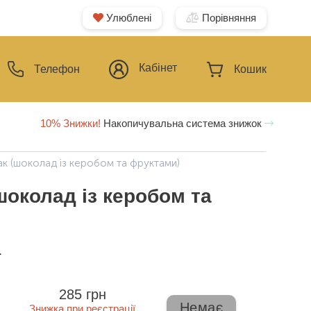
Улюблені
Порівняння
Кабінет
Телефон
Кошик
10% Знижки!
Накопичувальна система знижок
ак (шоколад із керобом та фруктами)
шоколад із керобом та
ї
285 грн
Немає
Знижка при реєстрації