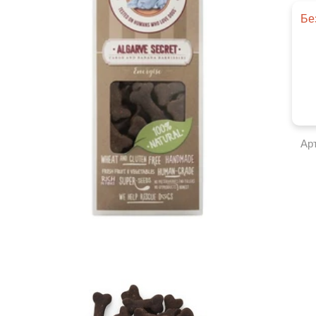
Бе
Ар