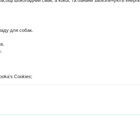
ласощі шоколадний смак, а кокос та банани забезпечують енергі
ладу для собак.
а.
.
ooka's Cookies;