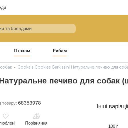
нди
Птахам
Рибам
 собак
Cooka's Cookies Barkissini Натуральне печиво для соб
i Натуральне печиво для собак (
68353978
д товару:
Інші варіаці
люблені
Порівняння
100 г