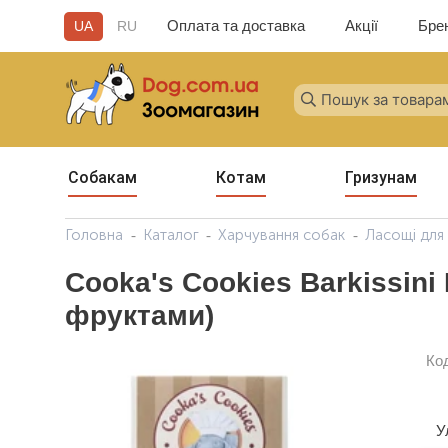
Оплата та доставка
Акції
Бре
UA
RU
Собакам
Котам
Гризунам
Головна
Каталог
Харчування собак
Ласощі для
Cooka's Cookies Barkissin
фруктами)
Ко
У