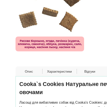
Опис
Характеристики
Відгуки
Cooka`s Cookies Натуральне печ
овочами
Ласощі для вибагливих собак від Cooka's Cookies: дж