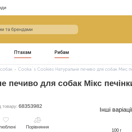
нди
Птахам
Рибам
 собак
Cooka`s Cookies Натуральне печиво для собак Мікс печ
е печиво для собак Мікс печінк
68353982
д товару:
Інші варіаці
люблені
Порівняння
100 г