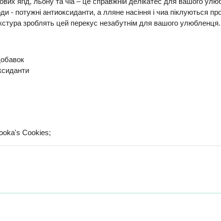
ісових ягід, льону та чіа – це справжній делікатес для вашого ул
ягоди - потужні антиоксиданти, а лляне насіння і чиа піклуються пр
текстура зроблять цей перекус незабутнім для вашого улюбленця.
добавок
оксиданти
ooka's Cookies;