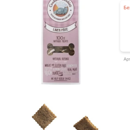
Бе
Ар