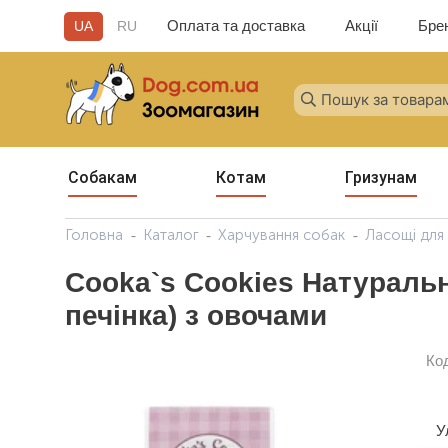
Оплата та доставка
Акції
Бре
UA
RU
Собакам
Котам
Гризунам
Головна
Каталог
Харчування собак
Ласощі для
Cooka`s Cookies Натуральн
печінка) з овочами
Ко
У