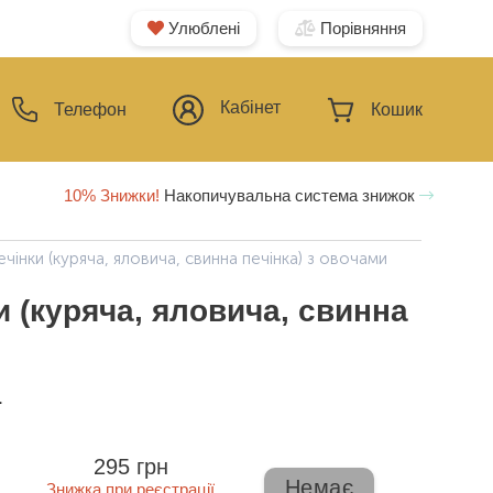
Улюблені
Порівняння
Кабінет
Телефон
Кошик
10% Знижки!
Накопичувальна система знижок
інки (куряча, яловича, свинна печінка) з овочами
и (куряча, яловича, свинна
ї
295 грн
Немає
Знижка при реєстрації