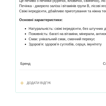
Це печиво з печінки (курячої, яловичої, свинячої), л
Печінка - джерело заліза і вітамінів групи В, лісові 
Свіжі інгредієнти, дбайливе приготування та ніжна 
Основні характеристики:
Натуральність: свіжі інгредієнти, без штучних 
Поживність: багаті на вітаміни, мінерали, анти
Смак: унікальний смак, смачний перекус
Здоров'я: здоров'я суглобів, серця, імунітету
Бренд
C
add
ДОДАТИ ВІДГУК