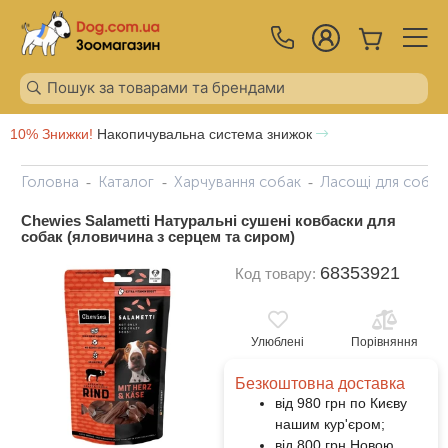
10% Знижки!
Накопичувальна система знижок
Головна
Каталог
Харчування собак
Ласощі для собак
Chewies Salametti Натуральні сушені ковбаски для
собак (яловичина з серцем та сиром)
68353921
Код товару:
Улюблені
Порівняння
Безкоштовна доставка
від 980 грн по Києву
нашим кур'єром;
від 800 грн Новою