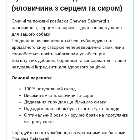
(яловичина з серцем та сиром)
Смачні та поживні ковбаски Chewies Salametti з
яловичиною, серцем та сиром – ідеальне частування
для вашого собаки!
Поєднання високоякісного м'яса, субпродуктів та
ароматного сиру створює неперевершений смак, який
сподобається навіть вибагливим улюбленцям.
Без штучних добавок, барвників та консервантів – лише
натуральні інгредієнти для здорового раціону.
Основні переваги:
100% натуральний склад
Високий вміст яловичини та серця
Додавання сиру для ще більшого смаку
Підходять для собак будь-якого віку та породи
Оптимальний розмір - зручно брати на прогулянки
чи тренування
Порадуйте свого улюбленця натуральними ковбасками
Chewies Salametti!