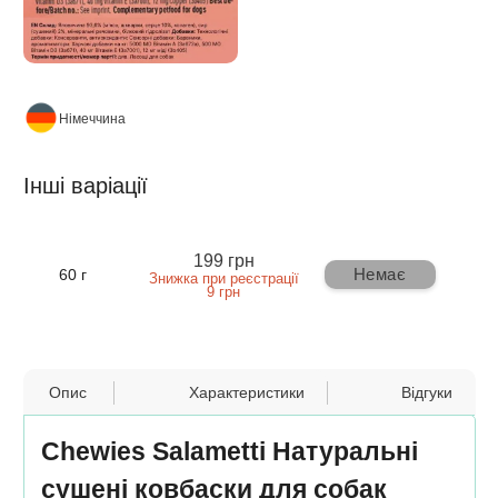
Німеччина
Інші варіації
199 грн
Немає
60 г
Знижка при реєстрації
9 грн
Опис
Характеристики
Відгуки
Chewies Salametti Натуральні
сушені ковбаски для собак