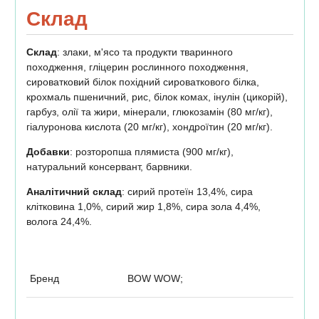
Склад
Склад
: злаки, м'ясо та продукти тваринного
походження, гліцерин рослинного походження,
сироватковий білок похідний сироваткового білка,
крохмаль пшеничний, рис, білок комах, інулін (цикорій),
гарбуз, олії та жири, мінерали, глюкозамін (80 мг/кг),
гіалуронова кислота (20 мг/кг), хондроїтин (20 мг/кг).
Добавки
: розторопша плямиста (900 мг/кг),
натуральний консервант, барвники.
Аналітичний склад
: сирий протеїн 13,4%, сира
клітковина 1,0%, сирий жир 1,8%, сира зола 4,4%,
волога 24,4%.
Бренд
BOW WOW;