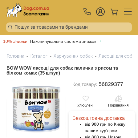
10% Знижки!
Накопичувальна система знижок
Головна
Каталог
Харчування собак
Ласощі для собак
BOW WOW ласощі для собак палички з рисом та
білком комах (35 шт/уп)
56829377
Код товару:
Улюблені
Порівняння
Безкоштовна доставка
від 980 грн по Києву
нашим кур'єром;
від 800 грн Новою