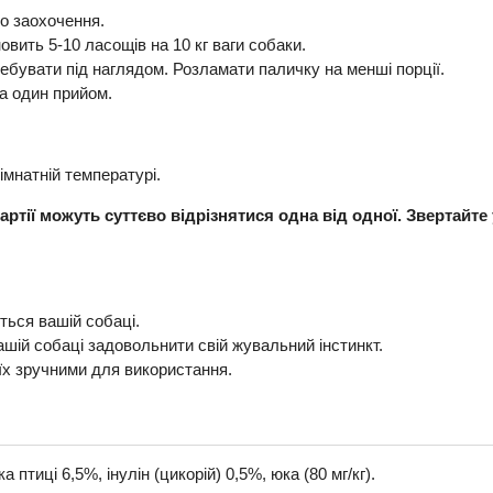
о заохочення.
ить 5-10 ласощів на 10 кг ваги собаки.
ебувати під наглядом. Розламати паличку на менші порції.
а один прийом.
імнатній температурі.
партії можуть суттєво відрізнятися одна від одної. Звертайте
ться вашій собаці.
шій собаці задовольнити свій жувальний інстинкт.
 їх зручними для використання.
 птиці 6,5%, інулін (цикорій) 0,5%, юка (80 мг/кг).