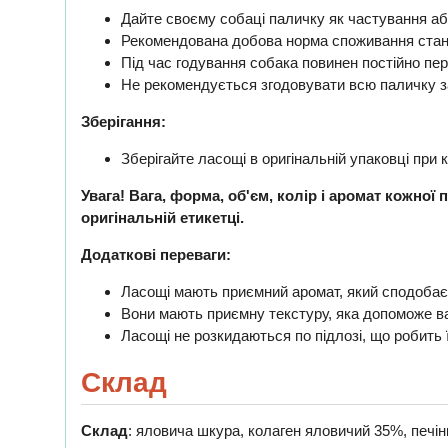
Дайте своєму собаці паличку як частування аб
Рекомендована добова норма споживання станов
Під час годування собака повинен постійно пер
Не рекомендується згодовувати всю паличку з
Зберігання:
Зберігайте ласощі в оригінальній упаковці при к
Увага! Вага, форма, об'єм, колір і аромат кожної 
оригінальній етикетці.
Додаткові переваги:
Ласощі мають приємний аромат, який сподобає
Вони мають приємну текстуру, яка допоможе ва
Ласощі не розкидаються по підлозі, що робить
Склад
Склад
: яловича шкура, колаген яловичий 35%, печінка