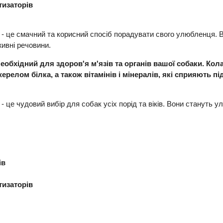
тизаторів
- це смачний та корисний спосіб порадувати свого улюбленця. Во
живні речовини.
бхідний для здоров'я м'язів та органів вашої собаки. Колаг
джерелом білка, а також вітамінів і мінералів, які сприяють 
- це чудовий вибір для собак усіх порід та віків. Вони станут
ів
тизаторів