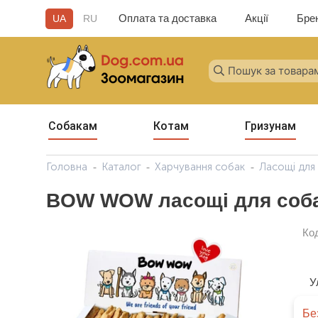
Оплата та доставка
Акції
Бре
UA
RU
Собакам
Котам
Гризунам
Головна
Каталог
Харчування собак
Ласощі для
BOW WOW ласощі для собак 
Ко
У
Бе