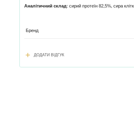
Аналітичний склад
: сирий протеїн 82,5%, сира клі
Бренд
add
ДОДАТИ ВІДГУК