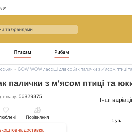
нди
Птахам
Рибам
 собак
BOW WOW ласощі для собак палички з м'ясом птиці та 
палички з м'ясом птиці та юки 
56829375
д товару:
Інші варіаці
люблені
Порівняння
1 уп.
зкоштовна доставка