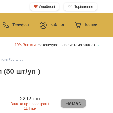
Улюблені
Порівняння
Кабінет
Телефон
Кошик
10% Знижки!
Накопичувальна система знижок
юки (50 шт/уп )
(50 шт/уп )
ї
2292 грн
Немає
Знижка при реєстрації
114 грн