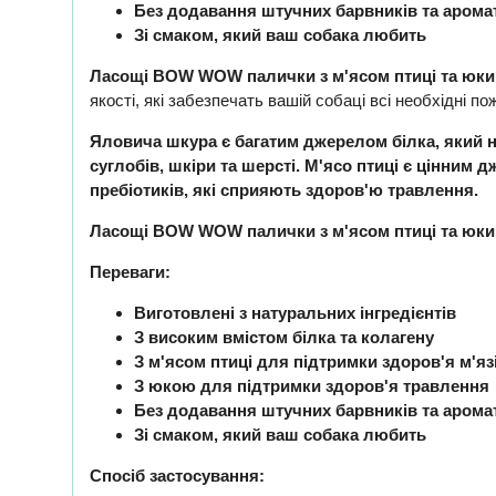
Без додавання штучних барвників та арома
Зі смаком, який ваш собака любить
Ласощі BOW WOW палички з м'ясом птиці та юки
якості, які забезпечать вашій собаці всі необхідні по
Яловича шкура є багатим джерелом білка, який нео
суглобів, шкіри та шерсті. М'ясо птиці є цінним 
пребіотиків, які сприяють здоров'ю травлення.
Ласощі BOW WOW палички з м'ясом птиці та юки
Переваги:
Виготовлені з натуральних інгредієнтів
З високим вмістом білка та колагену
З м'ясом птиці для підтримки здоров'я м'яз
З юкою для підтримки здоров'я травлення
Без додавання штучних барвників та арома
Зі смаком, який ваш собака любить
Спосіб застосування: