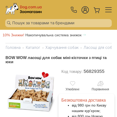
10% Знижки!
Накопичувальна система знижок
Головна
Каталог
Харчування собак
Ласощі для собак
BOW WOW ласощі для собак міні-кісточки з птиці та
юки
56829355
Код товару:
Улюблені
Порівняння
Безкоштовна доставка
від 980 грн по Києву
нашим кур'єром;
від 800 грн Новою