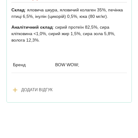
Склад
: яловича шкура, яловичий колаген 35%, печінка
птиці 6,5%, інулін (цикорій) 0,5%, юка (80 мг/кг).
Аналітичний склад
: сирий протеїн 82,5%, сира
клітковина <1,0%, сирий жир 1,5%, сира зола 5,8%,
волога 12,3%.
Бренд
BOW WOW;
add
ДОДАТИ ВІДГУК