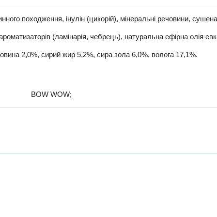
слинного походження, інулін (цикорій), мінеральні речовини, сушен
 ароматизаторів (ламінарія, чебрець), натуральна ефірна олія ев
тковина 2,0%, сирий жир 5,2%, сира зола 6,0%, волога 17,1%.
BOW WOW;