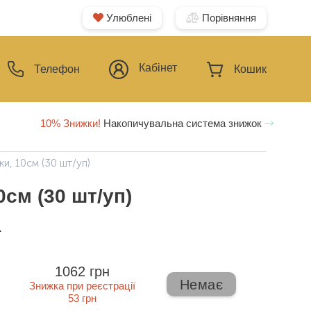
Улюблені
Порівняння
Кабінет
Телефон
Кошик
10% Знижки!
Накопичувальна система знижок
и, 10см (30 шт/уп)
см (30 шт/уп)
ї
1062 грн
Немає
Знижка при реєстрації
53 грн