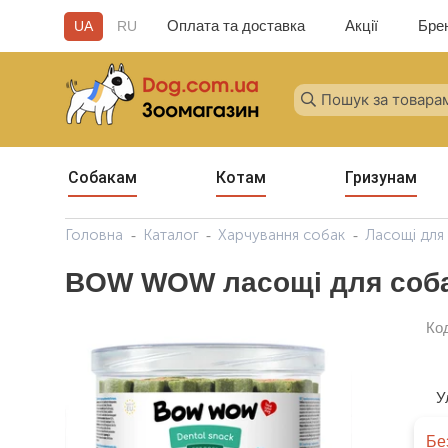
Оплата та доставка
Акції
Бре
UA
RU
Собакам
Котам
Гризунам
Головна
Каталог
Харчування собак
Ласощі для
BOW WOW ласощі для собак 
Ко
У
Бе