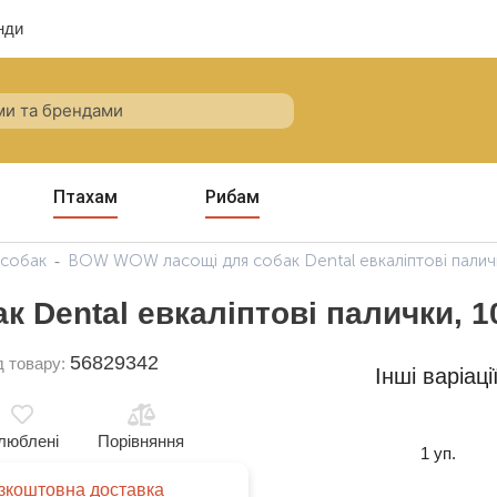
нди
Птахам
Рибам
 собак
BOW WOW ласощі для собак Dental евкаліптові паличк
Dental евкаліптові палички, 10
56829342
д товару:
Інші варіаці
люблені
Порівняння
1 уп.
зкоштовна доставка