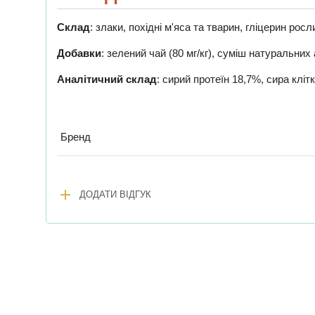
Склад
: злаки, похідні м'яса та тварин, гліцерин ро
Добавки
: зелений чай (80 мг/кг), суміш натуральних
Аналітичний склад
: сирий протеїн 18,7%, сира клі
Бренд
add
ДОДАТИ ВІДГУК