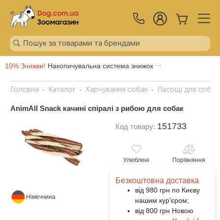
10% Знижки!
Накопичувальна система знижок
Головна
Каталог
Харчування собак
Ласощі для собак
AnimAll Snack качині спіралі з рибою для собак
151733
Код товару:
Улюблені
Порівняння
Безкоштовна доставка
від 980 грн по Києву
Німеччина
нашим кур'єром;
від 800 грн Новою