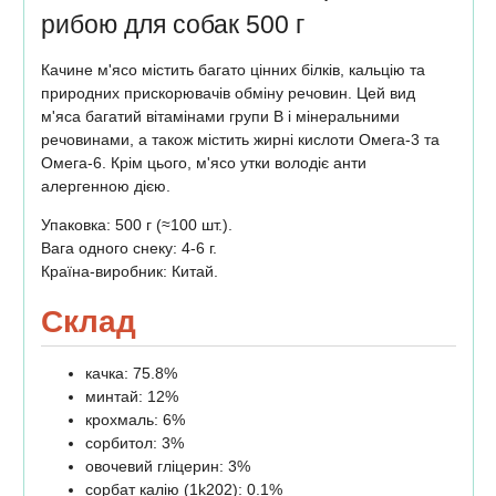
рибою для собак 500 г
Качине м'ясо містить багато цінних білків, кальцію та
природних прискорювачів обміну речовин. Цей вид
м'яса багатий вітамінами групи В і мінеральними
речовинами, а також містить жирні кислоти Омега-3 та
Омега-6. Крім цього, м'ясо утки володіє анти
алергенною дією.
Упаковка: 500 г (≈100 шт.).
Вага одного снеку: 4-6 г.
Країна-виробник: Китай.
Склад
качка: 75.8%
минтай: 12%
крохмаль: 6%
сорбитол: 3%
овочевий гліцерин: 3%
сорбат калію (1k202): 0.1%