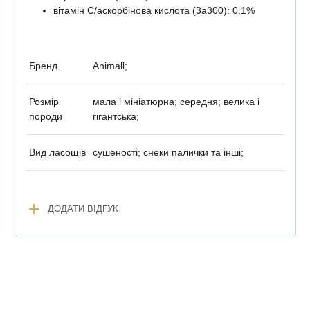
вітамін С/аскорбінова кислота (3а300): 0.1%
Бренд
Animall;
Розмір
мала і мініатюрна; середня; велика і
породи
гігантська;
Вид ласощів
сушеності; снеки палички та інші;
add
ДОДАТИ ВІДГУК