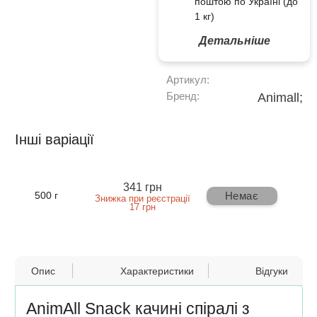
поштою по Україні (до
1 кг)
Детальніше
Артикул:
Бренд:
Animall;
Інші варіації
341 грн
Немає
500 г
Знижка при реєстрації
17 грн
Опис
Характеристики
Відгуки
AnimAll Snack качині спіралі з