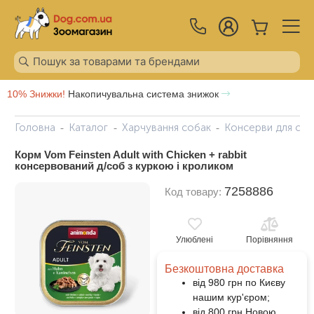
10% Знижки!
Накопичувальна система знижок
Головна
Каталог
Харчування собак
Консерви для соб
Корм Vom Feinsten Adult with Chicken + rabbit
консервований д/соб з куркою і кроликом
7258886
Код товару:
Улюблені
Порівняння
Безкоштовна доставка
від 980 грн по Києву
нашим кур'єром;
від 800 грн Новою