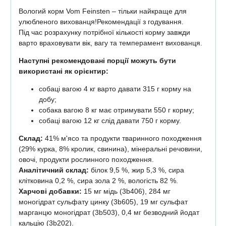
Вологий корм Vom Feinsten – тільки найкраще для
улюбленого вихованця!Рекомендації з годування.
Під час розрахунку потрібної кількості корму завжди
варто враховувати вік, вагу та темперамент вихованця.
Наступні рекомендовані порції можуть бути
використані як орієнтир:
собаці вагою 4 кг варто давати 315 г корму на
добу;
собака вагою 8 кг має отримувати 550 г корму;
собаці вагою 12 кг слід давати 750 г корму.
Склад:
41% м'ясо та продукти тваринного походження
(29% курка, 8% кролик, свинина), мінеральні речовини,
овочі, продукти рослинного походження.
Аналітичний склад:
білок 9,5 %, жир 5,3 %, сира
клітковина 0,2 %, сира зола 2 %, вологість 82 %.
Харчові добавки:
15 мг мідь (3b406), 284 мг
моногідрат сульфату цинку (3b605), 19 мг сульфат
марганцю моногідрат (3b503), 0,4 мг безводний йодат
кальцію (3b202).