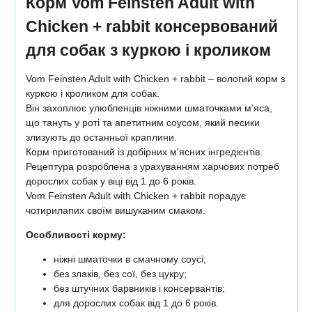
Корм Vom Feinsten Adult with
Chicken + rabbit консервований
для собак з куркою і кроликом
Vom Feinsten Adult with Chicken + rabbit – вологий корм з
куркою і кроликом для собак.
Він захоплює улюбленців ніжними шматочками м’яса,
що тануть у роті та апетитним соусом, який песики
злизують до останньої краплини.
Корм приготований із добірних м'ясних інгредієнтів.
Рецептура розроблена з урахуванням харчових потреб
дорослих собак у віці від 1 до 6 років.
Vom Feinsten Adult with Chicken + rabbit порадує
чотирилапих своїм вишуканим смаком.
Особливості корму:
ніжні шматочки в смачному соусі;
без злаків, без сої, без цукру;
без штучних барвників і консервантів;
для дорослих собак від 1 до 6 років.