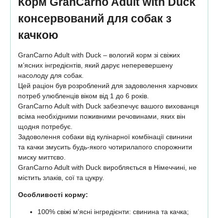
Корм GranCarno Adult with Duck
консервований для собак з
качкою
GranCarno Adult with Duck – вологий корм зі свіжих
м’ясних інгредієнтів, який дарує неперевершену
насолоду для собак.
Цей раціон був розроблений для задоволення харчових
потреб улюбленців віком від 1 до 6 років.
GranCarno Adult with Duck забезпечує вашого вихованця
всіма необхідними поживними речовинами, яких він
щодня потребує.
Задоволення собаки від кулінарної комбінації свинини
та качки змусить будь-якого чотирилапого спорожнити
миску миттєво.
GranCarno Adult with Duck виробляється в Німеччині, не
містить злаків, сої та цукру.
Особливості корму:
100% свіжі м'ясні інгредієнти: свинина та качка;