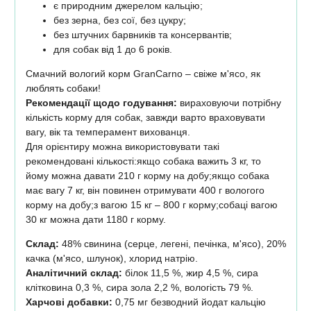
є природним джерелом кальцію;
без зерна, без сої, без цукру;
без штучних барвників та консервантів;
для собак від 1 до 6 років.
Смачний вологий корм GranCarno – свіже м'ясо, як
люблять собаки!
Рекомендації щодо годування:
вираховуючи потрібну
кількість корму для собак, завжди варто враховувати
вагу, вік та темперамент вихованця.
Для орієнтиру можна використовувати такі
рекомендовані кількості:якщо собака важить 3 кг, то
йому можна давати 210 г корму на добу;якщо собака
має вагу 7 кг, він повинен отримувати 400 г вологого
корму на добу;з вагою 15 кг – 800 г корму;собаці вагою
30 кг можна дати 1180 г корму.
Склад:
48% свинина (серце, легені, печінка, м'ясо), 20%
качка (м'ясо, шлунок), хлорид натрію.
Аналітичний склад:
білок 11,5 %, жир 4,5 %, сира
клітковина 0,3 %, сира зола 2,2 %, вологість 79 %.
Харчові добавки:
0,75 мг безводний йодат кальцію