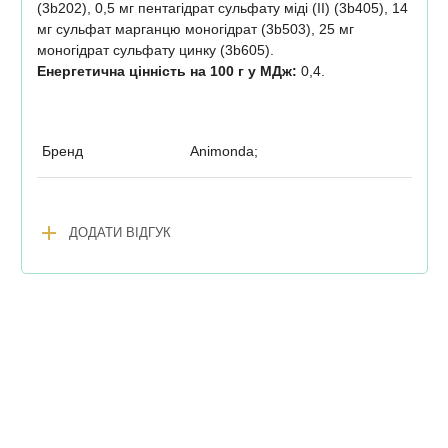
(3b202), 0,5 мг пентагідрат сульфату міді (II) (3b405), 14
мг сульфат марганцю моногідрат (3b503), 25 мг
моногідрат сульфату цинку (3b605).
Енергетична цінність на 100 г у МДж:
0,4.
Бренд
Animonda;
add
ДОДАТИ ВІДГУК