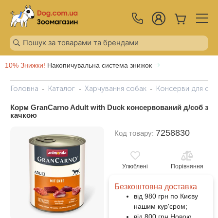
10% Знижки!
Накопичувальна система знижок
Головна
Каталог
Харчування собак
Консерви для соб
Корм GranCarno Adult with Duck консервований д/соб з
качкою
7258830
Код товару:
Улюблені
Порівняння
Безкоштовна доставка
від 980 грн по Києву
нашим кур'єром;
від 800 грн Новою