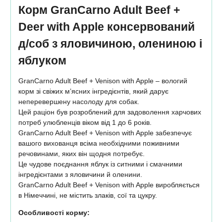
Корм GranCarno Adult Beef +
Deer with Apple консервований
д/соб з яловичиною, олениною і
яблуком
GranCarno Adult Beef + Venison with Apple – вологий
корм зі свіжих м’ясних інгредієнтів, який дарує
неперевершену насолоду для собак.
Цей раціон був розроблений для задоволення харчових
потреб улюбленців віком від 1 до 6 років.
GranCarno Adult Beef + Venison with Apple забезпечує
вашого вихованця всіма необхідними поживними
речовинами, яких він щодня потребує.
Це чудове поєднання яблук із ситними і смачними
інгредієнтами з яловичини й оленини.
GranCarno Adult Beef + Venison with Apple виробляється
в Німеччині, не містить злаків, сої та цукру.
Особливості корму: