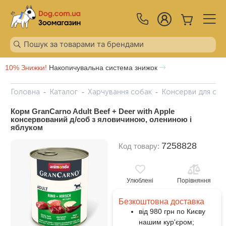
10% Знижки!
Накопичувальна система знижок
Головна
Каталог
Харчування собак
Консерви для соб
Корм GranCarno Adult Beef + Deer with Apple
консервований д/соб з яловичиною, олениною і
яблуком
7258828
Код товару:
Улюблені
Порівняння
Безкоштовна доставка
від 980 грн по Києву
нашим кур'єром;