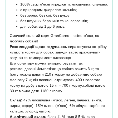
100% свіжі м'ясні інгредієнти: яловичина, оленина;
є природним джерелом кальцію;
без зерна, без сої, без цукру;
без штучних барвників та консервантів;
для собак від 1 до 6 років.
Смачний вологий корм GranCarno – свіже м'ясо, як
люблять собаки!
Рекомендації щодо годування:
вираховуючи потрібну
кількість корму для собак, завжди варто враховувати
вагу, вік та темперамент вихованця.
Для орієнтиру можна використовувати такі
рекомендовані кількості:якщо собака важить 3 кг, то
йому можна давати 210 г корму на добу;якщо собака
має вагу 7 кг, він повинен отримувати 400 г вологого
корму на добу;з вагою 15 кг – 700 г корму;собаці вагою
30 кг можна дати 1180 г корму.
Склад:
47% яловичина (м'ясо, легені, печінка, вим'я,
нирки, серце), 15% олень (м'ясо), 6% яблуко, карбонат
кальцію, хлорид натрію.
Аналітичний склад:
білок 11 %, жир 8,5 %, сира