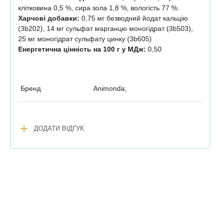
клітковина 0,5 %, сира зола 1,8 %, вологість 77 %.
Харчові добавки:
0,75 мг безводний йодат кальцію
(3b202), 14 мг сульфат марганцю моногідрат (3b503),
25 мг моногідрат сульфату цинку (3b605)
Енергетична цінність на 100 г у МДж:
0,50
Бренд
Animonda;
add
ДОДАТИ ВІДГУК