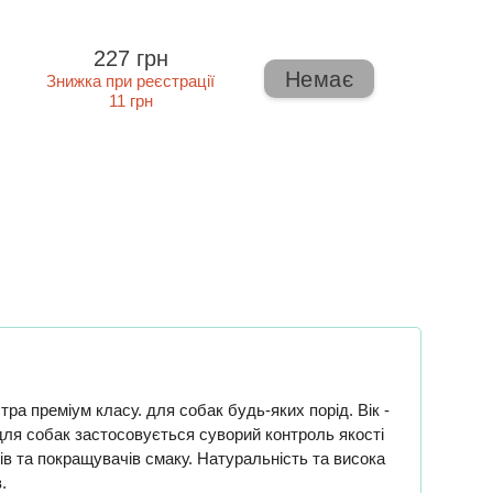
227 грн
Немає
Знижка при реєстрації
11 грн
ра преміум класу. для собак будь-яких порід. Вік -
для собак застосовується суворий контроль якості
в та покращувачів смаку. Натуральність та висока
.