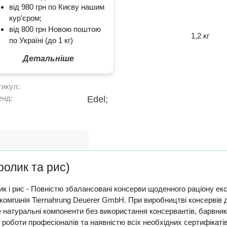
від 980 грн по Києву нашим
кур'єром;
від 800 грн Новою поштою
1,2 кг
по Україні (до 1 кг)
Детальніше
тикул:
енд:
Edel;
ролик та рис)
ик і рис - Повністю збалансовані консерви щоденного раціону екст
 компанія Tiernahrung Deuerer GmbH. При виробництві консервів 
натуральні компоненти без використання консервантів, барвникі
 роботи професіоналів та наявністю всіх необхідних сертифікатів