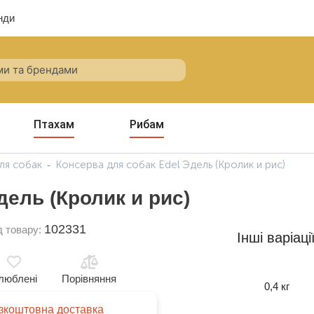
нди
Птахам
Рибам
ля собак
Консерва для собак Edel Эдель (Кролик и рис)
дель (Кролик и рис)
102331
д товару:
Інші варіаці
люблені
Порівняння
0,4 кг
зкоштовна доставка