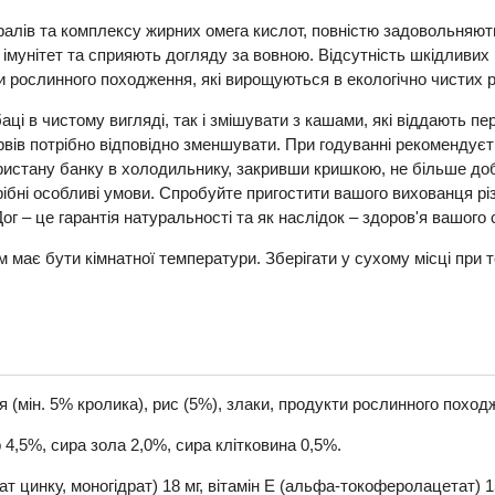
нералів та комплексу жирних омега кислот, повністю задовольняю
ї імунітет та сприяють догляду за вовною. Відсутність шкідливих
ти рослинного походження, які вирощуються в екологічно чистих 
аці в чистому вигляді, так і змішувати з кашами, які віддають п
вів потрібно відповідно зменшувати. При годуванні рекомендуєт
ористану банку в холодильнику, закривши кришкою, не більше до
отрібні особливі умови. Спробуйте пригостити вашого вихованця 
ог – це гарантія натуральності та як наслідок – здоров'я вашого 
рм має бути кімнатної температури. Зберігати у сухому місці пр
я (мін. 5% кролика), рис (5%), злаки, продукти рослинного поход
 4,5%, сира зола 2,0%, сира клітковина 0,5%.
т цинку, моногідрат) 18 мг, вітамін Е (альфа-токоферолацетат) 15 м