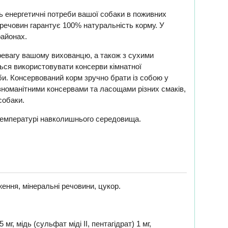
ть енергетичні потреби вашої собаки в поживних
 речовин гарантує 100% натуральність корму. У
районах.
еревагу вашому вихованцю, а також з сухими
ься використовувати консерви кімнатної
би. Консервований корм зручно брати із собою у
різноманітними консервами та ласощами різних смаків,
собаки.
и температурі навколишнього середовища.
ження, мінеральні речовини, цукор.
г, мідь (сульфат міді II, пентагідрат) 1 мг,