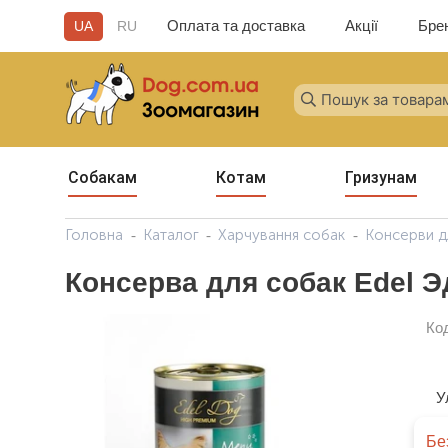
Оплата та доставка
Акції
Бре
UA
RU
Собакам
Котам
Гризунам
Головна
Каталог
Харчування собак
Консерви д
Консерва для собак Edel Э
Ко
У
Бе