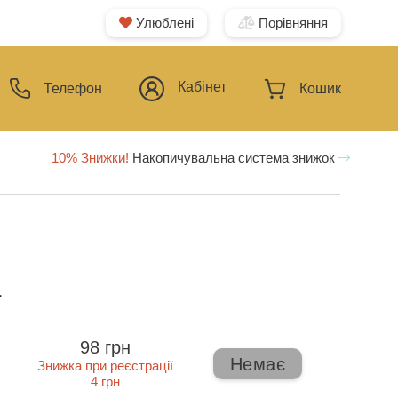
Улюблені
Порівняння
Кабінет
Телефон
Кошик
10% Знижки!
Накопичувальна система знижок
ї
98 грн
Немає
Знижка при реєстрації
4 грн