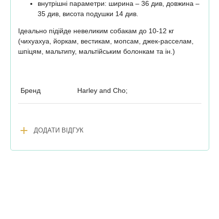
внутрішні параметри: ширина – 36 див, довжина –
35 див, висота подушки 14 див.
Ідеально підійде невеликим собакам до 10-12 кг
(чихуахуа, йоркам, вестикам, мопсам, джек-расселам,
шпіцям, мальтипу, мальтійським болонкам та ін.)
Бренд
Harley and Cho;
add
ДОДАТИ ВІДГУК