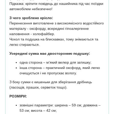
Підказка: кріпити повідець до нашийника під час поїздки
автомобілем небезпечно!
З чого зроблено крісло:
Перенесення виготовлене з високоякісного водостійкого
матеріалу - оксфорду, всередині гіпоалергенне
наповнення - холофайбер.
Чохол та подушка на блискавках, тому знімаються та
легко стираються.
Усередині сумка має двосторонню подушку:
одна сторона – м'який велюр для затишку;
інша сторона – практичний оксфорд, який легко
очищується і не пропускає вологу.
З боку сумки є кишеньки для зберігання дрібниць
(ласощів, іграшок, серветок тощо).
РОЗМІРИ:
зовнішні параметри: ширина – 59 см; довжина –
53 см; висота – 42 см;