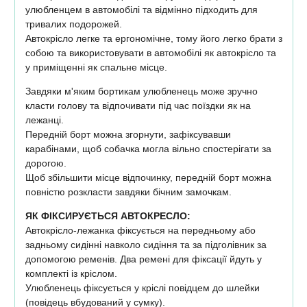
улюбленцем в автомобілі та відмінно підходить для
тривалих подорожей.
Автокрісло легке та ергономічне, тому його легко брати з
собою та використовувати в автомобілі як автокрісло та
у приміщенні як спальне місце.
Завдяки м'яким бортикам улюбленець може зручно
класти голову та відпочивати під час поїздки як на
лежанці.
Передній борт можна згорнути, зафіксувавши
карабінами, щоб собачка могла вільно спостерігати за
дорогою.
Щоб збільшити місце відпочинку, передній борт можна
повністю розкласти завдяки бічним замочкам.
ЯК ФІКСИРУЄТЬСЯ АВТОКРЕСЛО:
Автокрісло-лежанка фіксується на передньому або
задньому сидінні навколо сидіння та за підголівник за
допомогою ременів. Два ремені для фіксації йдуть у
комплекті із кріслом.
Улюбленець фіксується у кріслі повідцем до шлейки
(повідець вбудований у сумку).