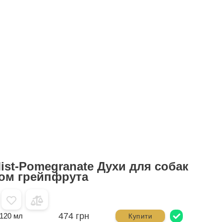
Mist-Pomegranate Духи для собак
том грейпфрута
474 грн
120 мл
Купити