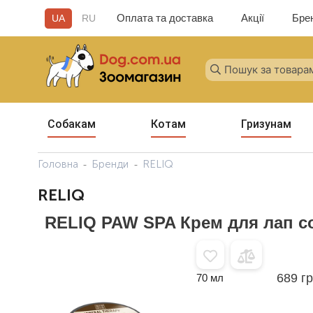
Оплата та доставка
Акції
Бре
UA
RU
Собакам
Котам
Гризунам
Головна
Бренди
RELIQ
RELIQ
RELIQ PAW SPA Крем для лап с
689 г
70 мл