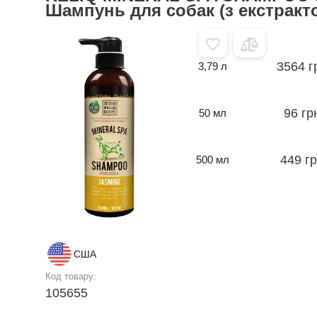
Шампунь для собак (з екстракт
3564 г
3,79 л
96 гр
50 мл
449 г
500 мл
США
Код товару:
105655