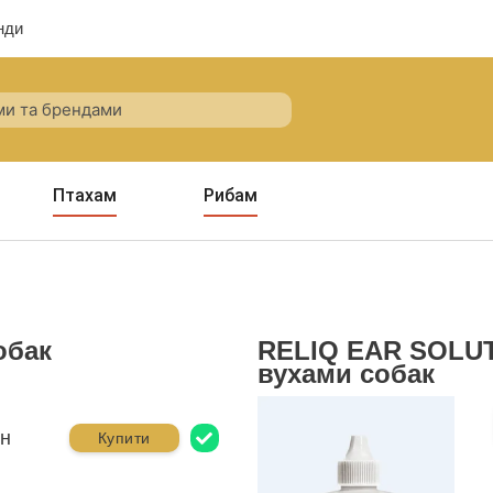
нди
Птахам
Рибам
обак
RELIQ EAR SOLUTI
вухами собак
рн
Купити