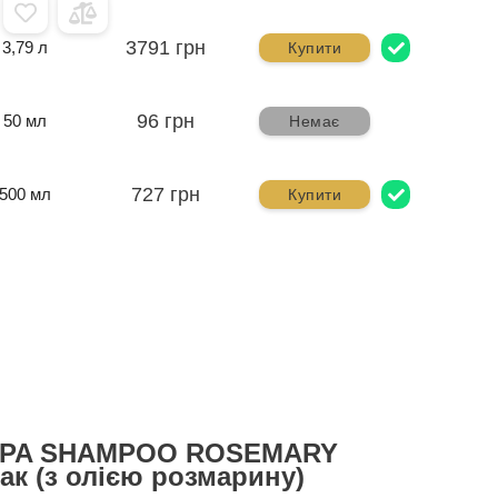
3791 грн
3,79 л
Купити
96 грн
50 мл
Немає
727 грн
500 мл
Купити
SPA SHAMPOO ROSEMARY
к (з олією розмарину)