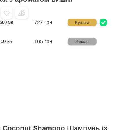
727 грн
500 мл
Купити
105 грн
50 мл
Немає
a Coconut Shampoo Шампунь із