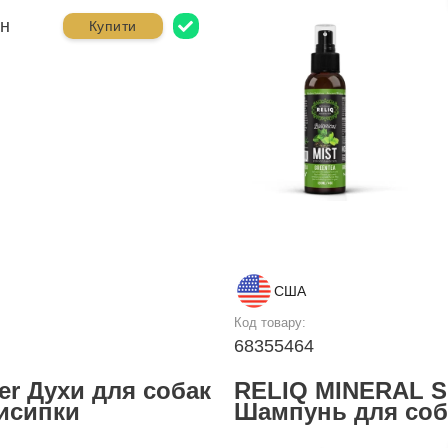
рн
Купити
США
Код товару:
68355464
er Духи для собак
RELIQ MINERAL 
рисипки
Шампунь для соба