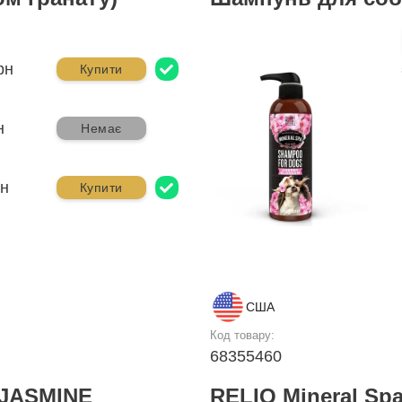
рн
Купити
н
Немає
рн
Купити
США
Код товару:
68355460
JASMINE
RELIQ Mineral Sp