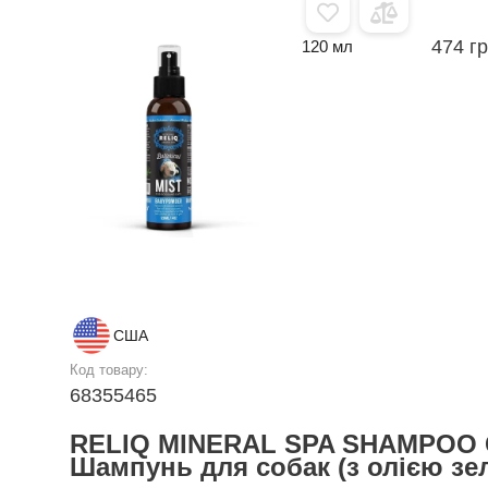
474 г
120 мл
США
Код товару:
68355465
RELIQ MINERAL SPA SHAMPOO
Шампунь для собак (з олією зе