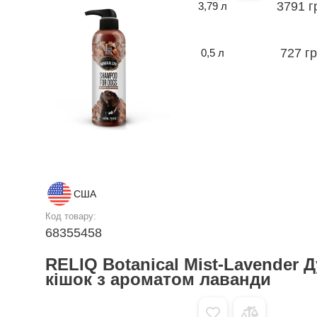
3791 г
3,79 л
727 г
0,5 л
США
Код товару:
68355458
RELIQ Botanical Mist-Lavender Д
кішок з ароматом лаванди