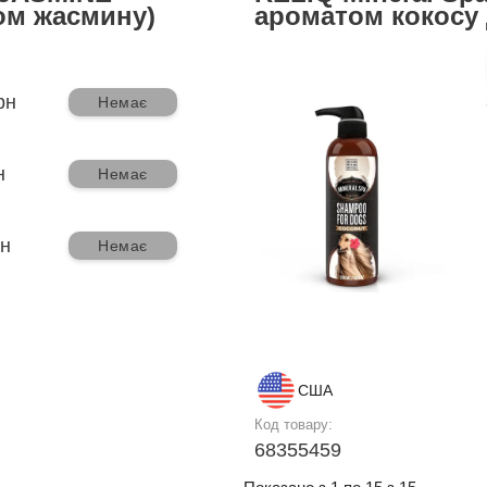
ом жасмину)
ароматом кокосу 
рн
Немає
н
Немає
рн
Немає
США
Код товару:
68355459