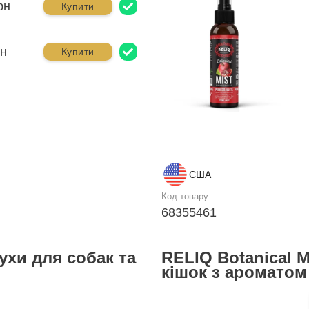
рн
Купити
рн
Купити
США
Код товару:
68355461
ухи для собак та
RELIQ Botanical M
кішок з ароматом