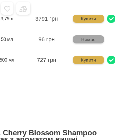
3791 грн
3,79 л
Купити
96 грн
50 мл
Немає
727 грн
500 мл
Купити
a Cherry Blossom Shampoo
ак з ароматом вишні