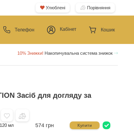
Улюблені
Порівняння
Кабінет
Телефон
Кошик
10% Знижки!
Накопичувальна система знижок
ON Засіб для догляду за
574 грн
120 мл
Купити