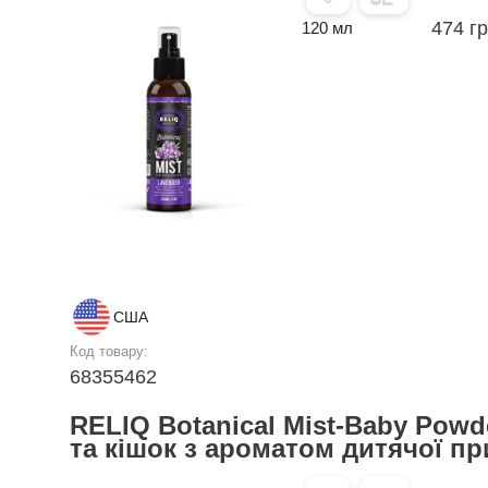
474 г
120 мл
США
Код товару:
68355462
RELIQ Botanical Mist-Baby Powd
та кішок з ароматом дитячої п