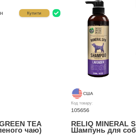
рн
Купити
США
Код товару:
105656
 GREEN TEA
RELIQ MINERAL 
леного чаю)
Шампунь для соба