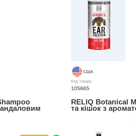
США
Код товару:
105665
 Shampoo
RELIQ Botanical 
 сандаловим
та кішок з арома