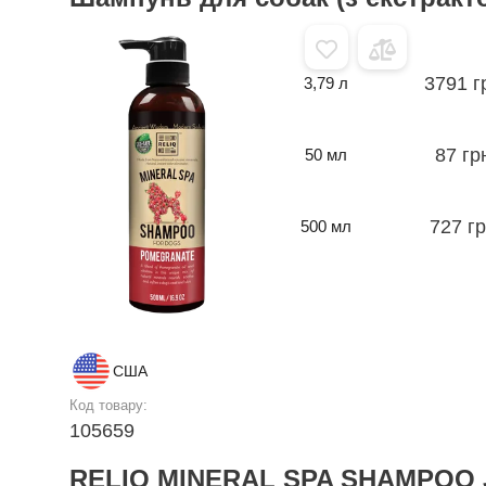
3791 г
3,79 л
87 гр
50 мл
727 г
500 мл
США
Код товару:
105659
RELIQ MINERAL SPA SHAMPOO 