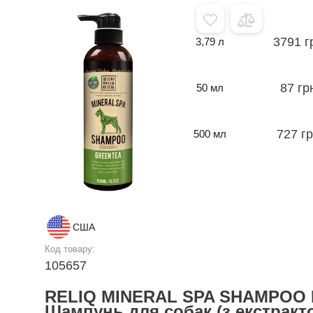
3791 г
3,79 л
87 гр
50 мл
727 г
500 мл
США
Код товару:
105657
RELIQ MINERAL SPA SHAMPOO
Шампунь для собак (з екстракт