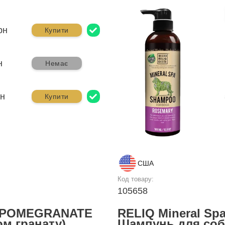
рн
Купити
н
Немає
рн
Купити
США
Код товару:
105658
 POMEGRANATE
RELIQ Mineral Sp
ом гранату)
Шампунь для соб