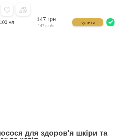
147 грн
100 мл
Купити
147 грн/кг
осося для здоров'я шкіри та