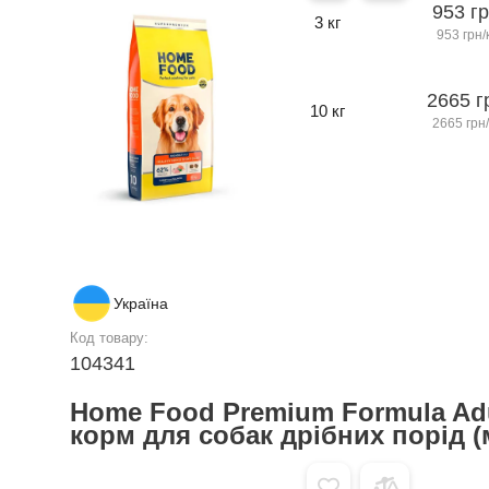
953 г
3 кг
953 грн/
2665 г
10 кг
2665 грн/
Україна
Код товару:
104341
Home Food Premium Formula Adu
корм для собак дрібних порід (