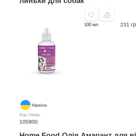
линьки для собак
231 г
100 мл
Україна
Код товару:
105900
Home Food Олія Амарант для в