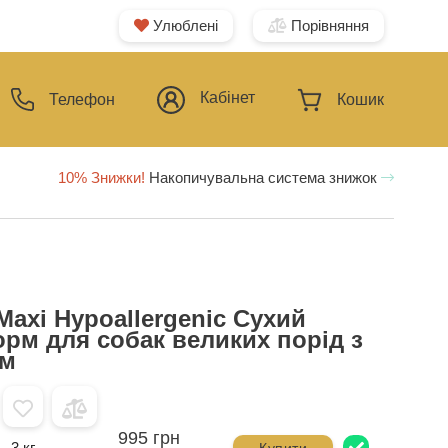
Улюблені
Порівняння
Кабінет
Телефон
Кошик
10% Знижки!
Накопичувальна система знижок
Maxi Hypoallergenic Сухий
орм для собак великих порід з
ом
995 грн
3 кг
Купити