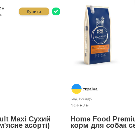
рн
Купити
кг
Україна
Код товару:
105879
lt Maxi Сухий
Home Food Premi
м'ясне асорті)
корм для собак с