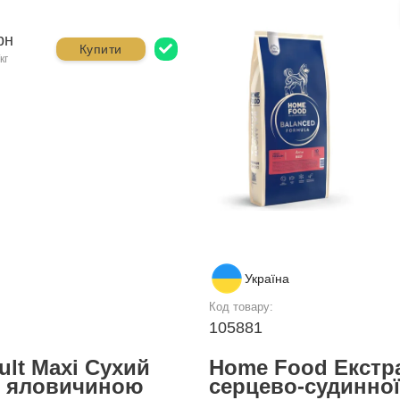
рн
Купити
кг
Україна
Код товару:
105881
lt Maxi Сухий
Home Food Екстра
 з яловичиною
серцево-судинної