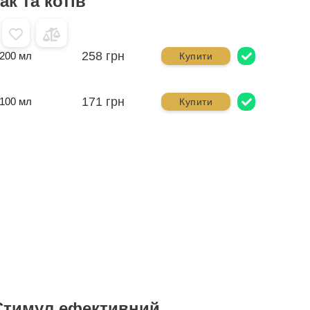
к та котів
258 грн
200 мл
Купити
171 грн
100 мл
Купити
Стимул ефективний