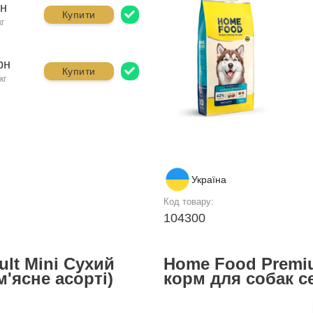
рн
Купити
кг
рн
Купити
кг
Україна
Код товару:
104300
lt Mini Сухий
Home Food Premi
м'ясне асорті)
корм для собак се