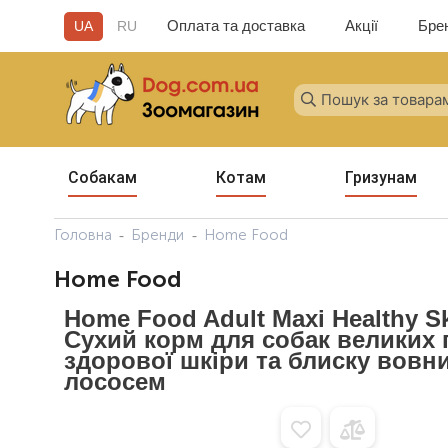
Оплата та доставка
Акції
Бре
UA
RU
Собакам
Котам
Гризунам
Головна
Бренди
Home Food
Home Food
Home Food Adult Maxi Healthy S
Сухий корм для собак великих 
здорової шкіри та блиску вовни
лососем