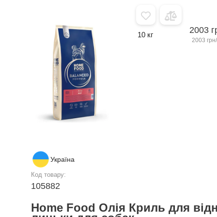
2003 г
10 кг
2003 грн/
Україна
Код товару:
105882
Home Food Олія Криль для від