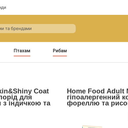
нди
Птахам
Рибам
kin&Shiny Coat
Home Food Adult 
порід для
гіпоалергенний к
 з індичкою та
фореллю та рис