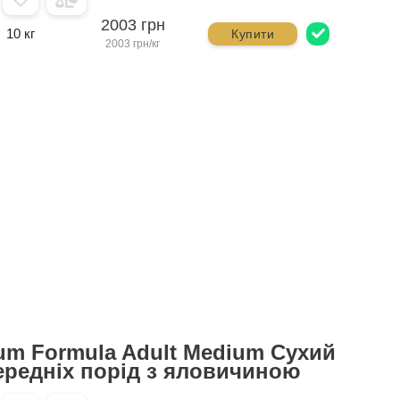
2003 грн
10 кг
Купити
2003 грн/кг
um Formula Adult Medium Сухий
ередніх порід з яловичиною