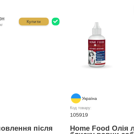
рн
Купити
кг
Україна
Код товару:
105919
новлення після
Home Food Олія л