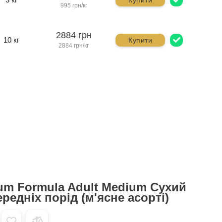
995 грн/кг
2884 грн
10 кг
Купити
2884 грн/кг
um Formula Adult Medium Сухий
редніх порід (м'ясне асорті)