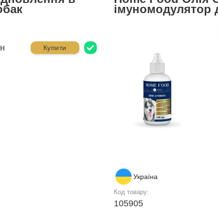
обак
імуномодулятор 
рн
Купити
Україна
Код товару:
105905