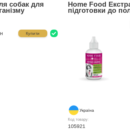
ля собак для
Home Food Екстра
ганізму
підготовки до по
рн
Купити
Україна
Код товару:
105921