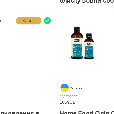
блиску вовни соба
рн
Купити
Україна
Код товару:
105901
ідновлення в
Home Food Олія 