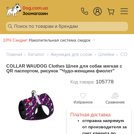
10% Скидки!
Накопительная система скидок
Главная
Каталог
Амуниция для собак
Шлейки
COLLA
COLLAR WAUDOG Clothes Шлея для собак мягкая c
QR паспортом, рисунок "Чудо-женщина фиолет"
105778
Код товара:
Избранное
Сравнение
Платная доставка
отправка напрямую
от производителя за
счет клиента по