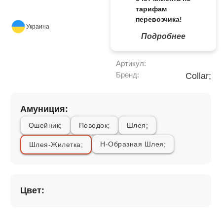
тарифам
перевозчика!
Украина
Подробнее
Артикул:
Бренд:
Collar;
Амуниция:
Ошейник;
Поводок;
Шлея;
Н-Образная Шлея;
Шлея-Жилетка;
Цвет: