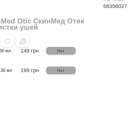
68356027
nMed Otic СкинМед Отик
истки ушей
149 грн
60 мл
Нет
199 грн
130 мл
Нет