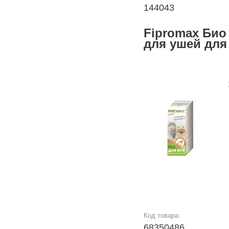
144043
Fipromax Био
для ушей для
Код товара:
68350486