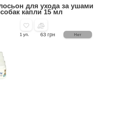
 лосьон для ухода за ушами
 собак капли 15 мл
63 грн
1 уп.
Нет