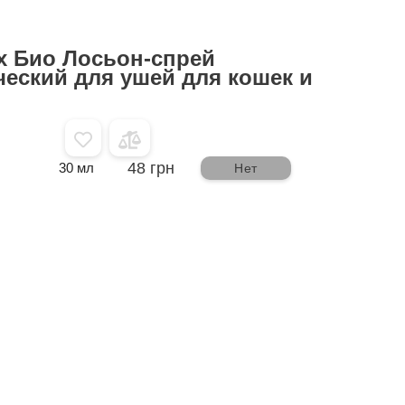
x Био Лосьон-спрей
ческий для ушей для кошек и
48 грн
30 мл
Нет