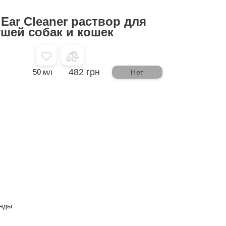
 Ear Cleaner раствор для
ушей собак и кошек
482 грн
50 мл
Нет
нды