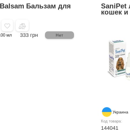
-Balsam Бальзам для
SaniPet
кошек и
333 грн
100 мл
Нет
Украина
Код товара:
144041