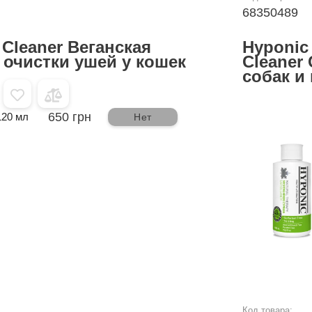
68350489
 Cleaner Веганская
Hyponic 
 очистки ушей у кошек
Cleaner
собак и
650 грн
120 мл
Нет
Код товара: