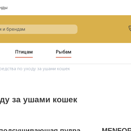
нды
Птицам
Рыбам
редства по уходу за ушами кошек
ду за ушами кошек
 подсушивающая пудра
MENFOR