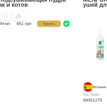
ак и котов
ушей дл
951 грн
454 мл
Купить
Испания
Код товара:
68351275