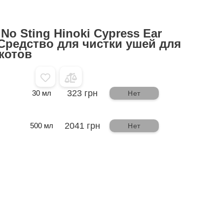
No Sting Hinoki Cypress Ear
 Средство для чистки ушей для
 котов
323 грн
30 мл
Нет
2041 грн
500 мл
Нет