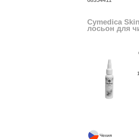
68354411
Cymedica Ski
лосьон для ч
Чехия