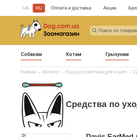
Оплата и доставка
Акции
Бре
UA
RU
Собакам
Котам
Грызунам
Главная
Каталог
Уход и косметика для кошек
С
Средства по ухо
Davis EarMed