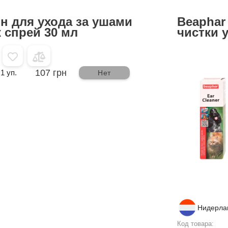
он для ухода за ушами
Beaphar
 спрей 30 мл
чистки 
107 грн
1 уп.
Нет
Нидерла
Код товара: