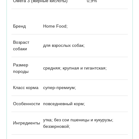
Омега 3 (жирные кислоты)
0,9%
Бренд
Home Food;
Возраст
для взрослых собак;
собаки
Размер
средняя; крупная и гигантская;
породы
Класс корма
супер-премиум;
Особенности
повседневный корм;
утка; без сои пшеницы и кукурузы;
Ингредиенты
беззерновой;