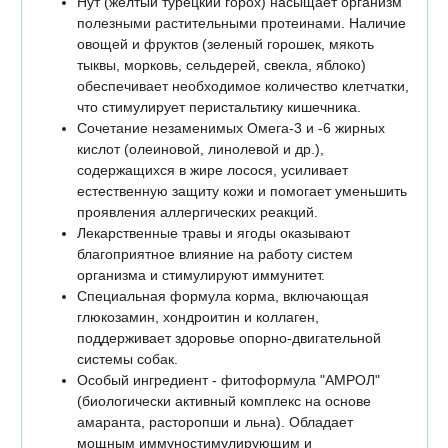
Нут (желтый турецкий горох) насыщает организм
полезными растительными протеинами. Наличие
овощей и фруктов (зеленый горошек, мякоть
тыквы, морковь, сельдерей, свекла, яблоко)
обеспечивает необходимое количество клетчатки,
что стимулирует перистальтику кишечника.
Сочетание незаменимых Омега-3 и -6 жирных
кислот (олеиновой, линолевой и др.),
содержащихся в жире лосося, усиливает
естественную защиту кожи и помогает уменьшить
проявления аллергических реакций.
Лекарственные травы и ягоды оказывают
благоприятное влияние на работу систем
организма и стимулируют иммунитет.
Специальная формула корма, включающая
глюкозамин, хондроитин и коллаген,
поддерживает здоровье опорно-двигательной
системы собак.
Особый ингредиент - фитоформула "АМРОЛ"
(биологически активный комплекс на основе
амаранта, расторопши и льна). Обладает
мощным иммуностимулирующим и