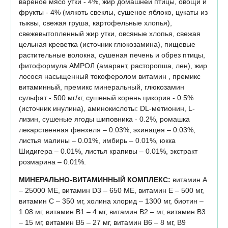
вареное мясо утки - 4%, жир домашней птицы, овощи и
фрукты - 4% (мякоть свеклы, сушеное яблоко, цукаты из
тыквы, свежая груша, картофельные хлопья),
свежевытопленный жир утки, овсяные хлопья, свежая
цельная креветка (источник глюкозамина), пищевые
растительные волокна, сушеная печень и обрез птицы,
фитоформула АМРОЛ (амарант, расторопша, лен), жир
лосося насыщенный токоферолом витамин , премикс
витаминный, премикс минеральный, глюкозамин
сульфат - 500 мг/кг, сушеный корень цикория - 0.5%
(источник инулина), аминокислоты: DL-метионин, L-
лизин, сушеные ягоды шиповника - 0.2%, ромашка
лекарственная фенхеля – 0.03%, эхинацея – 0.03%,
листья малины – 0.01%, имбирь – 0.01%, юкка
Шидигера – 0.01%, листья крапивы – 0.01%, экстракт
розмарина – 0.01%.
МИНЕРАЛЬНО-ВИТАМИННЫЙ КОМПЛЕКС:
витамин A
– 25000 МЕ, витамин D3 – 650 МЕ, витамин Е – 500 мг,
витамин C – 350 мг, холина хлорид – 1300 мг, биотин –
1.08 мг, витамин В1 – 4 мг, витамин В2 – мг, витамин В3
– 15 мг, витамин В5 – 27 мг, витамин В6 – 8 мг, В9