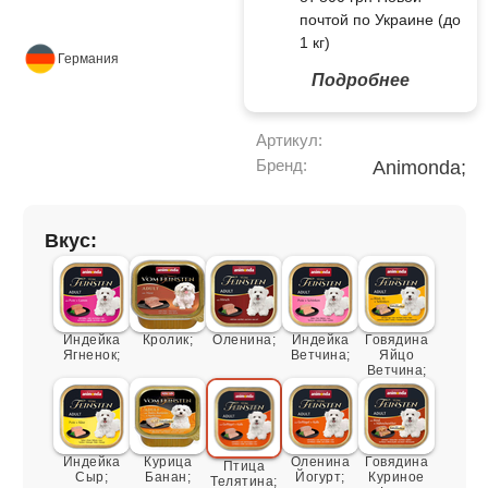
почтой по Украине (до
1 кг)
Германия
Подробнее
Артикул:
Бренд:
Animonda;
Вкус:
Индейка
Кролик;
Оленина;
Индейка
Говядина
Ягненок;
Ветчина;
Яйцо
Ветчина;
Индейка
Курица
Оленина
Говядина
Птица
Сыр;
Банан;
Йогурт;
Куриное
Телятина;