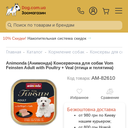
10% Скидки!
Накопительная система скидок
Главная
Каталог
Кормление собак
Консервы для соб
Animonda (Анимонда) Консервочка для собак Vom
Feinsten Adult with Poultry + Veal (птица и телятина)
AM-82610
Код товара:
Избранное
Сравнение
Безкоштовна доставка
от 980 грн по Киеву
нашим курьером;
от 800 грн Новой