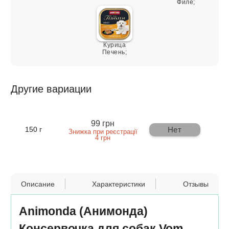
Филе;
Курица
Печень;
Другие вариации
99 грн
Нет
150 г
Знижка при реєстрації
4 грн
Описание
Характеристики
Отзывы
Animonda (Анимонда)
Консервочка для собак Vom