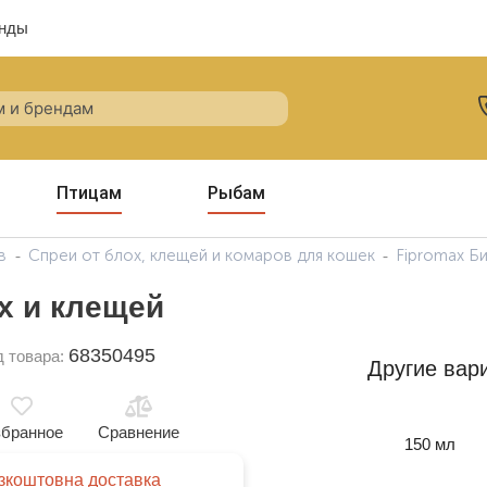
нды
Птицам
Рыбам
в
Спреи от блох, клещей и комаров для кошек
Fipromax Б
х и клещей
68350495
д товара:
Другие вар
бранное
Сравнение
150 мл
зкоштовна доставка