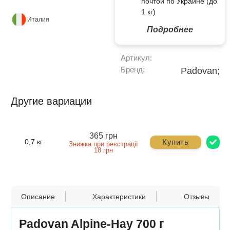
почтой по Украине (до
1 кг)
Италия
Подробнее
Артикул:
Бренд:
Padovan;
Другие вариации
365 грн
Купить
0,7 кг
Знижка при реєстрації
18 грн
Описание
Характеристики
Отзывы
Padovan Alpine-Hay 700 г