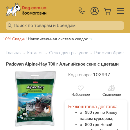
10% Скидки!
Накопительная система скидок
Главная
Каталог
Сено для грызунов
Padovan Alpine-H
Padovan Alpine-Hay 700 г Альпийское сено с цветами
102997
Код товара:
Избранное
Сравнение
Безкоштовна доставка
от 980 грн по Киеву
нашим курьером;
от 800 грн Новой