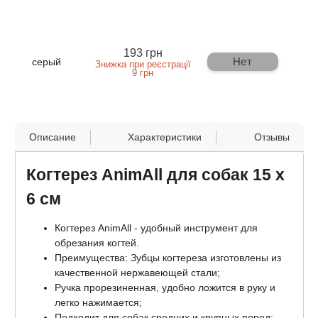
193 грн
Нет
серый
Знижка при реєстрації
9 грн
Описание
Характеристики
Отзывы
Когтерез AnimAll для собак 15 x
6 см
Когтерез AnimAll - удобный инструмент для
обрезания когтей.
Преимущества: Зубцы когтереза изготовлены из
качественной нержавеющей стали;
Ручка прорезиненная, удобно ложится в руку и
легко нажимается;
Подходит для собак средних и крупных пород;