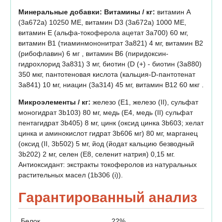
Минеральные добавки: Витамины / кг:
витамин A
(3а672а) 10250 МЕ, витамин D3 (3а672а) 1000 МЕ,
витамин E (альфа-токоферола ацетат 3a700) 60 мг,
витамин B1 (тиаминмононитрат 3a821) 4 мг, витамин B2
(рибофлавин) 6 мг , витамин B6 (пиридоксин-
гидрохлорид 3a831) 3 мг, биотин (D (+) - биотин (3a880)
350 мкг, пантотеновая кислота (кальция-D-пантотенат
3а841) 10 мг, ниацин (3a314) 45 мг, витамин B12 60 мкг .
Микроэлементы / кг:
железо (Е1, железо (II), сульфат
моногидрат 3b103) 80 мг, медь (Е4, медь (II) сульфат
пентагидрат 3b405) 8 мг, цинк (оксид цинка 3b603; хелат
цинка и аминокислот гидрат 3b606 мг) 80 мг, марганец
(оксид (II, 3b502) 5 мг, йод (йодат кальцию безводный
3b202) 2 мг, селен (Е8, селенит натрия) 0,15 мг.
Антиоксидант: экстракты токоферолов из натуральных
растительных масел (1b306 (i)).
Гарантированный анализ
Белок
22%