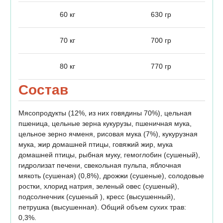
60 кг
630 гр
70 кг
700 гр
80 кг
770 гр
Состав
Мясопродукты (12%, из них говядины 70%), цельная
пшеница, цельные зерна кукурузы, пшеничная мука,
цельное зерно ячменя, рисовая мука (7%), кукурузная
мука, жир домашней птицы, говяжий жир, мука
домашней птицы, рыбная муку, гемоглобин (сушеный),
гидролизат печени, свекольная пульпа, яблочная
мякоть (сушеная) (0,8%), дрожжи (сушеные), солодовые
ростки, хлорид натрия, зеленый овес (сушеный),
подсолнечник (сушеный ), кресс (высушенный),
петрушка (высушенная). Общий объем сухих трав:
0,3%.