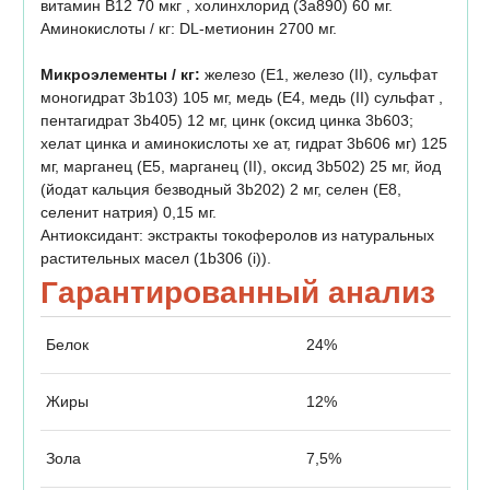
витамин B12 70 мкг , холинхлорид (3а890) 60 мг.
Аминокислоты / кг: DL-метионин 2700 мг.
Микроэлементы / кг:
железо (Е1, железо (II), сульфат
моногидрат 3b103) 105 мг, медь (Е4, медь (II) сульфат ,
пентагидрат 3b405) 12 мг, цинк (оксид цинка 3b603;
хелат цинка и аминокислоты хе ат, гидрат 3b606 мг) 125
мг, марганец (Е5, марганец (II), оксид 3b502) 25 мг, йод
(йодат кальция безводный 3b202) 2 мг, селен (Е8,
селенит натрия) 0,15 мг.
Антиоксидант: экстракты токоферолов из натуральных
растительных масел (1b306 (i)).
Гарантированный анализ
Белок
24%
Жиры
12%
Зола
7,5%