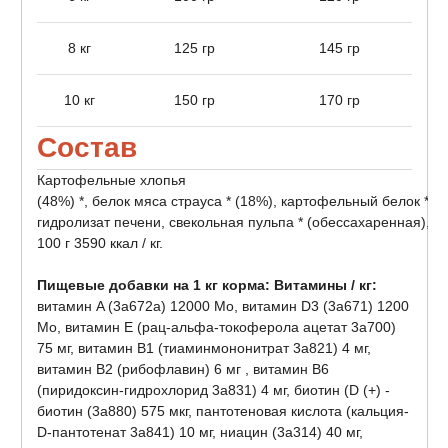
8 кг
125 гр
145 гр
10 кг
150 гр
170 гр
Состав
Картофельные хлопья
(48%) *, белок мяса страуса * (18%), картофельный белок *,
гидролизат печени, свекольная пульпа * (обессахаренная), я
100 г 3590 ккал / кг.
Пищевые добавки на 1 кг корма: Витамины / кг:
витамин A (3а672а) 12000 Мo, витамин D3 (3a671) 1200
Мo, витамин E (рац-альфа-токоферола ацетат 3a700)
75 мг, витамин B1 (тиаминмононитрат 3a821) 4 мг,
витамин B2 (рибофлавин) 6 мг , витамин B6
(пиридоксин-гидрохлорид 3a831) 4 мг, биотин (D (+) -
биотин (3a880) 575 мкг, пантотеновая кислота (кальция-
D-пантотенат 3а841) 10 мг, ниацин (3a314) 40 мг,