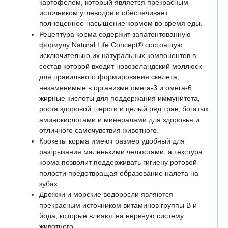
картофелем, который является прекрасным
источником углеводов и обеспечивает
полноценное насыщение кормом во время еды.
Рецептура корма содержит запатентованную
формулу Natural Life Concept® состоящую
исключительно их натуральных компонентов в
состав которой входит новозеландский моллюск
для правильного формирования скелета,
незаменимые в организме омега-3 и омега-6
жирные кислоты для поддержания иммунитета,
роста здоровой шерсти и целый ряд трав, богатых
аминокислотами и минералами для здоровья и
отличного самочувствия животного.
Крокеты корма имеют размер удобный для
разгрызания маленькими челюстями, а текстура
корма позволит поддерживать гигиену ротовой
полости предотвращая образование налета на
зубах.
Дрожжи и морские водоросли являются
прекрасным источником витаминов группы В и
йода, которые влияют на нервную систему
животного.