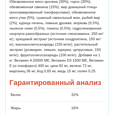
Обезвоженное мясо кролика (30%), горох (30%),
обезвоженная свинина (15%), жир домашней птицы
(консервированный токоферолами), обезвоженное
мясо утки (5%), сушеный свекольный жом, рыбий жир
(2%), курица печень, пивные дрожжи, морковь (0,5%),
льняное семя (0,5%), томаты (0,5%), гидролизованная
скорлупа ракообразных (источник глюкозамина, 250 мг/
кг), хрящевой экстракт (источник хондроитина, 150 мг/
кг), маннанолигосахариды (150 мг/кг), растительный
экстракт (розмарин, тимьян, куркума, цитрусовые, 150
мг/кг), фруктоолигосахариды (100 мг/кг). Добавки на 1
кг: Витамин A 20000 МЕ, Витамин D3 1500 МЕ, Витамин
E (α-токоферол) 400 мг, цинк 82 мг, железо 72 мг,
марганец 36 мг, йод 0,65 мг, медь 15 мг, селен 0,25.
Гарантированный анализ
Белок
32%
Жиры
16%