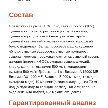
Состав
Обезвоженная рыба (16%), рис, свежий лосось (10%),
сушеный картофель, рисовая мука, куриный жир,
сушеный горох, рисовый белок, рисовые отруби,
сушеный свекольный жом, льняное семя, гороховый
белок, гидролизат белка, лососевое масло, сушеное
яблоко, сушеные водоросли, сушеные помидоры,
сушеная морковь, гороховая клетчатка, сушеный корень
цикория (источник ФОС), экстракт сушеных мидий,
хлорид калия, глюкозамин 500 мг/кг, хондроитин
сульфат 500 мг/кг. Добавки на 1 кг: Витамин A 12000 МЕ,
Витамин D3 1200 МЕ, Витамин E 200 мг, медь (в виде
сульфата меди) 10 мг, цинк (в виде оксида цинка) 70 мг,
йод (в виде йодата кальция, безводный) 2 мг, селен (в
виде селенита натрия) 0,2 мг, антиоксиданты.
Гарантированный анализ