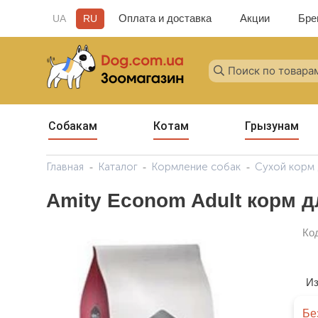
Оплата и доставка
Акции
Бре
UA
RU
Собакам
Котам
Грызунам
Главная
Каталог
Кормление собак
Сухой корм 
Amity Econom Adult корм 
Ко
Из
Бе