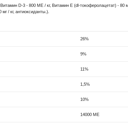
Витамин D-3 - 800 МЕ / кг, Витамин E (dl-токоферолацетат) - 80 мг /
,20 мг / кг, антиоксиданты.).
26%
9%
11%
1,5%
10%
14000 МЕ