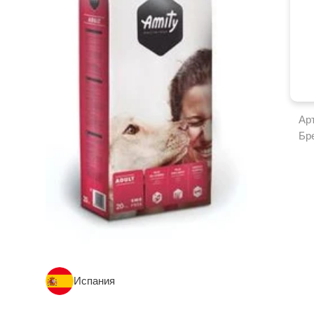
Ар
Бр
Испания