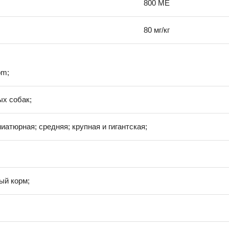
800 МЕ
80 мг/кг
om;
ых собак;
иатюрная; средняя; крупная и гигантская;
ый корм;