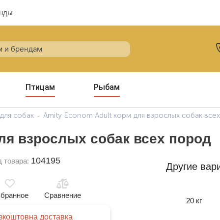
нды
Птицам
Рыбам
для собак
Amity Econom Adult корм для взрослых собак все
для взрослых собак всех пород
104195
д товара:
Другие вар
бранное
Сравнение
20 кг
зкоштовна доставка