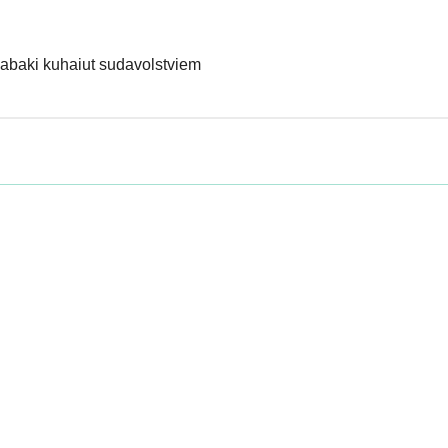
 sabaki kuhaiut sudavolstviem