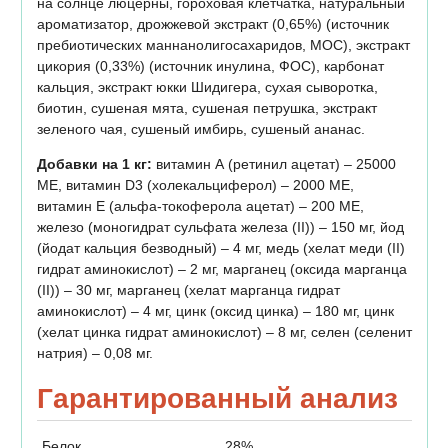
на солнце люцерны, гороховая клетчатка, натуральный
ароматизатор, дрожжевой экстракт (0,65%) (источник
пребиотических маннанолигосахаридов, МОС), экстракт
цикория (0,33%) (источник инулина, ФОС), карбонат
кальция, экстракт юкки Шидигера, сухая сыворотка,
биотин, сушеная мята, сушеная петрушка, экстракт
зеленого чая, сушеный имбирь, сушеный ананас.
Добавки на 1 кг:
витамин А (ретинил ацетат) – 25000
МЕ, витамин D3 (холекальциферол) – 2000 МЕ,
витамин E (альфа-токоферола ацетат) – 200 МЕ,
железо (моногидрат сульфата железа (II)) – 150 мг, йод
(йодат кальция безводный) – 4 мг, медь (хелат меди (II)
гидрат аминокислот) – 2 мг, марганец (оксида марганца
(II)) – 30 мг, марганец (хелат марганца гидрат
аминокислот) – 4 мг, цинк (оксид цинка) – 180 мг, цинк
(хелат цинка гидрат аминокислот) – 8 мг, селен (селенит
натрия) – 0,08 мг.
Гарантированный анализ
Белок
28%