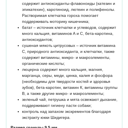
содержит антиоксиданты-флавоноиды (катезин и
эпикатехин), каротиноид, лютеин и полифенолы.
Растворимая клетчатка гороха помогает
поддерживать моторику кишечника;
батат – источник клетчатки и углеводов, содержит
много кальция, витаминов А и С, бета-каротина,
антиоксидантов;
сушеная мякоть цитрусовых – источник витамина
С, природного антиоксиданта, и клетчатки, также
содержит витамины, микро- и макроэлементы,
органические кислоты;
люцерна содержит много кальция, магния,
марганца, серы, меди, цинка, калия и фосфора
(необходимы для твердости костей и здоровья
зубов), бета-каротин, витамин К, витамины группы
B, а также другие микро- и макроэлементы;
зеленый чай, петрушка и мята освежают дыхание,
поддерживают гигиену пасти собаки;
контроль над запахом экскрементов благодаря
экстракту юкки Шидигера.
Размер гранулы 9,5 мм.