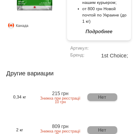
нашим курьером;
от 800 грн Новой
почтой по Украине (до
1 кг)
Канада
Подробнее
Артикул:
Бренд:
1st Choice;
Другие вариации
215 грн
Нет
0,34 кг
Знижка при реєстрації
10 грн
809 грн
Нет
2 кг
Знижка при реєстрації