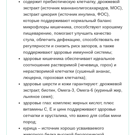
содержит пребиотическую клетчатку, дрожжевой
экстракт (источник маннанолигосахаридов, МОС),
экстракт цикория (источник инулина, ФОС),
которые поддерживают нормальный баланс
микрофлоры кишечника, способствуют хорошему
пищеварению, помогают улучшить качество
стула, облегчить дефекацию, способствовать ее
регулярности и снизить риск запоров, а также
поддерживают здоровье иммунной системы;
здоровье кишечника обеспечивает идеальное
соотношение растворимой (чечевица, горох) и
нерастворимой клетчатки (сушеный ананас,
люцерна, гороховая клетчатка);
здоровье шерсти и кожи гарантируют: дрожжевой
экстракт, биотин, Омега-3, Омега-6 (куриный жир,
льняное семя);
здоровье глаз: комплекс жирных кислот, плюс
витамины С, Е и цинк поддерживают здоровье
сетчатки и хрусталика, что важно для собак мини
пород;
курица – источник хорошо усваиваемого
животного белка высокой биологической