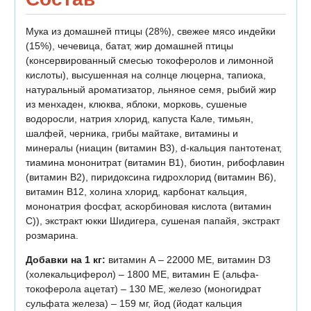
Мука из домашней птицы (28%), свежее мясо индейки
(15%), чечевица, батат, жир домашней птицы
(консервированный смесью токоферолов и лимонной
кислоты), высушенная на солнце люцерна, тапиока,
натуральный ароматизатор, льняное семя, рыбий жир
из менхаден, клюква, яблоки, морковь, сушеные
водоросли, натрия хлорид, капуста Кале, тимьян,
шалфей, черника, грибы майтаке, витамины и
минералы (ниацин (витамин В3), d-кальция пантотенат,
тиамина мононитрат (витамин В1), биотин, рибофлавин
(витамин В2), пиридоксина гидрохлорид (витамин В6),
витамин В12, холина хлорид, карбонат кальция,
мононатрия фосфат, аскорбиновая кислота (витамин
С)), экстракт юкки Шидигера, сушеная папайя, экстракт
розмарина.
Добавки на 1 кг:
витамин А – 22000 МЕ, витамин D3
(холекальциферол) – 1800 МЕ, витамин E (альфа-
токоферола ацетат) – 130 МЕ, железо (моногидрат
сульфата железа) – 159 мг, йод (йодат кальция