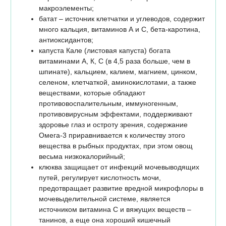
макроэлементы;
батат – источник клетчатки и углеводов, содержит
много кальция, витаминов А и С, бета-каротина,
антиоксидантов;
капуста Кале (листовая капуста) богата
витаминами А, К, С (в 4,5 раза больше, чем в
шпинате), кальцием, калием, магнием, цинком,
селеном, клетчаткой, аминокислотами, а также
веществами, которые обладают
противовоспалительным, иммуногенным,
противовирусным эффектами, поддерживают
здоровье глаз и остроту зрения, содержание
Омега-3 приравнивается к количеству этого
вещества в рыбных продуктах, при этом овощ
весьма низкокалорийный;
клюква защищает от инфекций мочевыводящих
путей, регулирует кислотность мочи,
предотвращает развитие вредной микрофлоры в
мочевыделительной системе, является
источником витамина C и вяжущих веществ –
танинов, а еще она хороший кишечный