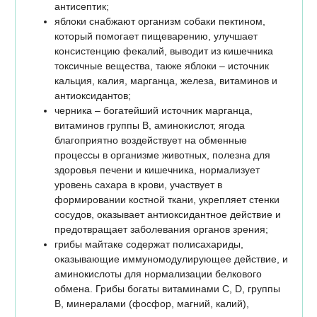
антисептик;
яблоки снабжают организм собаки пектином,
который помогает пищеварению, улучшает
консистенцию фекалий, выводит из кишечника
токсичные вещества, также яблоки – источник
кальция, калия, марганца, железа, витаминов и
антиоксидантов;
черника – богатейший источник марганца,
витаминов группы В, аминокислот, ягода
благоприятно воздействует на обменные
процессы в организме животных, полезна для
здоровья печени и кишечника, нормализует
уровень сахара в крови, участвует в
формировании костной ткани, укрепляет стенки
сосудов, оказывает антиоксидантное действие и
предотвращает заболевания органов зрения;
грибы майтаке содержат полисахариды,
оказывающие иммуномодулирующее действие, и
аминокислоты для нормализации белкового
обмена. Грибы богаты витаминами С, D, группы
B, минералами (фосфор, магний, калий),