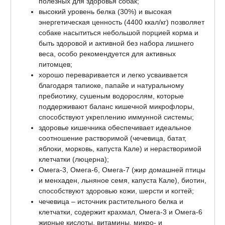
полезных для здоровья собак;
высокий уровень белка (30%) и высокая
энергетическая ценность (4400 ккал/кг) позволяет
собаке насытиться небольшой порцией корма и
быть здоровой и активной без набора лишнего
веса, особо рекомендуется для активных
питомцев;
хорошо переваривается и легко усваивается
благодаря тапиоке, папайе и натуральному
пребиотику, сушеным водорослям, которые
поддерживают баланс кишечной микрофлоры,
способствуют укреплению иммунной системы;
здоровье кишечника обеспечивает идеальное
соотношение растворимой (чечевица, батат,
яблоки, морковь, капуста Кале) и нерастворимой
клетчатки (люцерна);
Омега-3, Омега-6, Омега-7 (жир домашней птицы
и менхаден, льняное семя, капуста Кале), биотин,
способствуют здоровью кожи, шерсти и когтей;
чечевица – источник растительного белка и
клетчатки, содержит крахмал, Омега-3 и Омега-6
жирные кислоты, витамины, микро- и