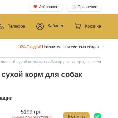
Избранное
Сравнение
Кабинет
Телефон
Корзина
10% Скидки!
Накопительная система скидок
ованный сухой корм для собак крупных пород из свежего мяс
сухой корм для собак
иации
5199 грн
Купить
Знижка при реєстрації