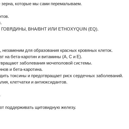
 зерна, которые мы сами перемалываем.
нтов.
.
 ГОВЯДИНЫ, BHA/BHT ИЛИ ETHOXYQUIN (EQ).
незаменим для образования красных кровяных клеток.
 на бета-каротин и витамины (A, C и E).
твращают заболевания мочеполовой системы.
ов и бета-каротина.
дить токсины и предотвращает риск сердечных заболеваний.
лия, клетчатки и антиоксидантов.
.
ют поддерживать щитовидную железу.