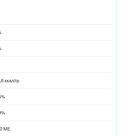
%
%
,8 ккал/гр
5%
9%
00 МЕ