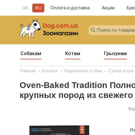
Оплата и доставка
Акции
Бре
UA
RU
Собакам
Котам
Грызунам
Главная
Каталог
Кормление собак
Сухой корм 
Oven-Baked Tradition Пол
крупных пород из свежег
Ко
Из