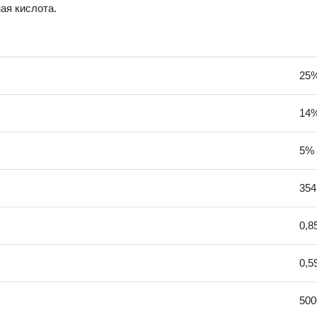
ая кислота.
25
14
5%
354
0,8
0,5
50