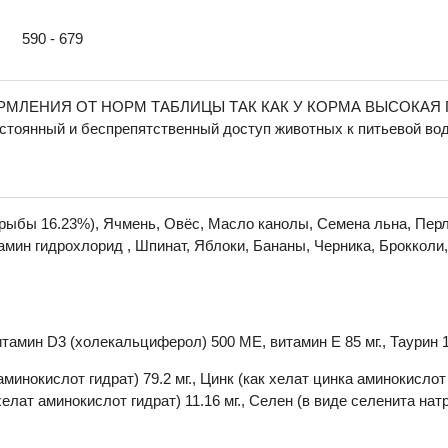
590 - 679
МЛЕНИЯ ОТ НОРМ ТАБЛИЦЫ ТАК КАК У КОРМА ВЫСОКАЯ
стоянный и беспрепятственный доступ животных к питьевой во
ыбы 16.23%), Ячмень, Овёс, Масло канолы, Семена льна, Перл
амин гидрохлорид , Шпинат, Яблоки, Бананы, Черника, Брокколи
тамин D3 (холекальциферол) 500 МЕ, витамин Е 85 мг., Таурин 1
аминокислот гидрат) 79.2 мг., Цинк (как хелат цинка аминокислот
 хелат аминокислот гидрат) 11.16 мг., Селен (в виде селенита натр