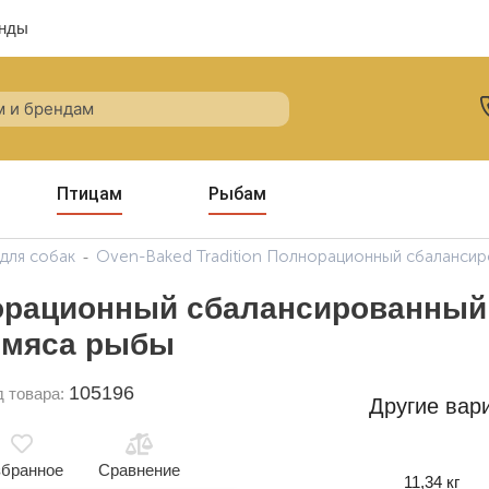
нды
Птицам
Рыбам
для собак
Oven-Baked Tradition Полнорационный сбалансир
норационный сбалансированный 
о мяса рыбы
105196
д товара:
Другие вар
бранное
Сравнение
11,34 кг