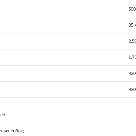
50
85 
2,5
1,7
930
930
ed;
слых собак;