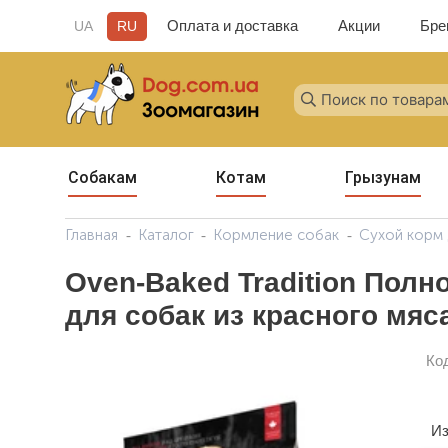
Оплата и доставка
Акции
Бре
UA
RU
Собакам
Котам
Грызунам
Главная
Каталог
Кормление собак
Сухой корм 
Oven-Baked Tradition Пол
для собак из красного мяс
Ко
Из