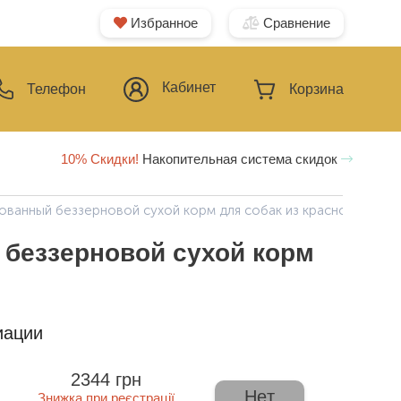
Избранное
Сравнение
Кабинет
Телефон
Корзина
10% Скидки!
Накопительная система скидок
ованный беззерновой сухой корм для собак из красного мяса
 беззерновой сухой корм
иации
2344 грн
Нет
Знижка при реєстрації