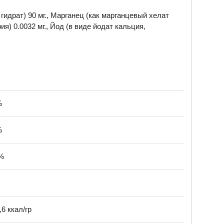
 гидрат) 90 мг., Марганец (как марганцевый хелат
ия) 0.0032 мг., Йод (в виде йодат кальция,
%
%
%
,6 ккал/гр