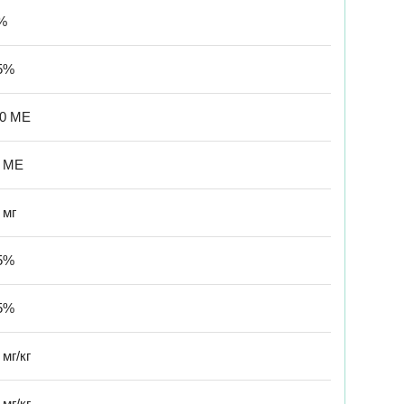
%
5%
00 МЕ
0 МЕ
 мг
5%
5%
 мг/кг
 мг/кг