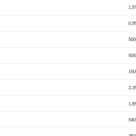
1,5
0,9
50
50
150
2,3
1,8
540
350