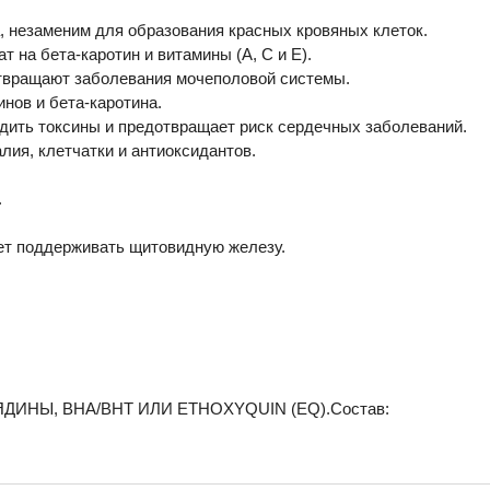
незаменим для образования красных кровяных клеток.
 на бета-каротин и витамины (A, C и E).
твращают заболевания мочеполовой системы.
ов и бета-каротина.
дить токсины и предотвращает риск сердечных заболеваний.
лия, клетчатки и антиоксидантов.
.
т поддерживать щитовидную железу.
ДИНЫ, BHA/BHT ИЛИ ETHOXYQUIN (EQ).Состав: