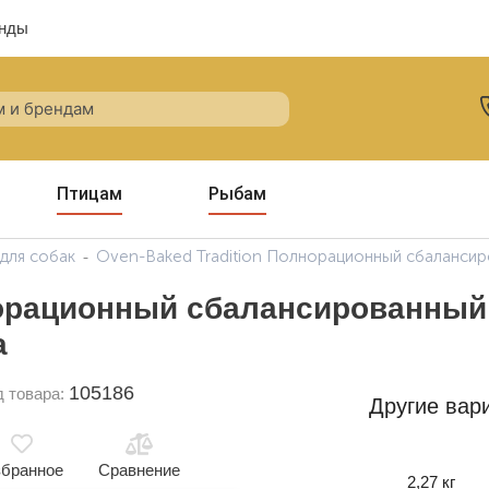
нды
Птицам
Рыбам
для собак
Oven-Baked Tradition Полнорационный сбалансир
норационный сбалансированный
а
105186
д товара:
Другие вар
бранное
Сравнение
2,27 кг