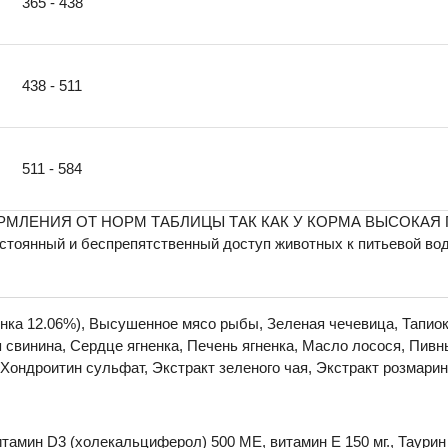
365 - 438
438 - 511
511 - 584
МЛЕНИЯ ОТ НОРМ ТАБЛИЦЫ ТАК КАК У КОРМА ВЫСОКАЯ
стоянный и беспрепятственный доступ животных к питьевой во
енка 12.06%), Высушенное мясо рыбы, Зеленая чечевица, Тапиок
винина, Сердце ягненка, Печень ягненка, Масло лосося, Пивн
Хондроитин сульфат, Экстракт зеленого чая, Экстракт розмарин
тамин D3 (холекальциферол) 500 МЕ, витамин Е 150 мг., Таурин 