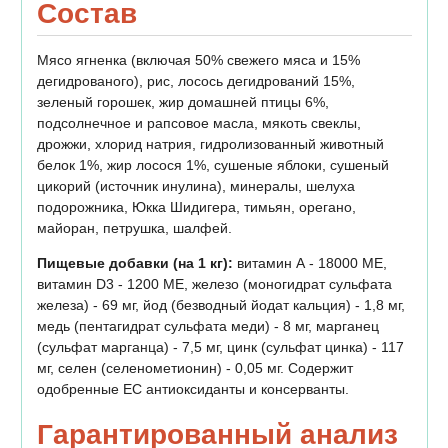
Состав
Мясо ягненка (включая 50% свежего мяса и 15%
дегидрованого), рис, лосось дегидрований 15%,
зеленый горошек, жир домашней птицы 6%,
подсолнечное и рапсовое масла, мякоть свеклы,
дрожжи, хлорид натрия, гидролизованный животный
белок 1%, жир лосося 1%, сушеные яблоки, сушеный
цикорий (источник инулина), минералы, шелуха
подорожника, Юкка Шидигера, тимьян, орегано,
майоран, петрушка, шалфей.
Пищевые добавки (на 1 кг):
витамин А - 18000 МЕ,
витамин D3 - 1200 МЕ, железо (моногидрат сульфата
железа) - 69 мг, йод (безводный йодат кальция) - 1,8 мг,
медь (пентагидрат сульфата меди) - 8 мг, марганец
(сульфат марганца) - 7,5 мг, цинк (сульфат цинка) - 117
мг, селен (селенометионин) - 0,05 мг. Содержит
одобренные ЕС антиоксиданты и консерванты.
Гарантированный анализ