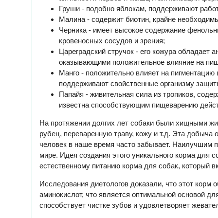
Груши - подобно яблокам, поддерживают рабо
Малина - содержит биотин, крайне необходимы
Черника - имеет высокое содержание фенольн
кровеносных сосудов и зрения;
Цареградский стручок - его кожура обладает
оказывающими положительное влияние на пищ
Манго - положительно влияет на пигментацию 
поддерживают свойственные организму защит
Папайя - живительная сила из тропиков, соде
известна способствующим пищеварению дейс
На протяжении долгих лет собаки были хищными жив
рубец, переваренную траву, кожу и т.д. Эта добыч
человек в наше время часто забывает. Наилучшим пи
мире. Идея создания этого уникального корма для с
естественному питанию корма для собак, который вк
Исследования диетологов доказали, что этот кор
аминокислот, что является оптимальной основой дл
способствует чистке зубов и удовлетворяет жевате