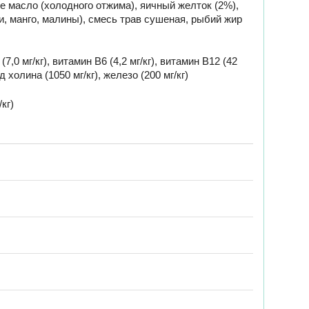
е масло (холодного отжима), яичный желток (2%),
и, манго, малины), смесь трав сушеная, рыбий жир
7,0 мг/кг), витамин B6 (4,2 мг/кг), витамин B12 (42
ид холина (1050 мг/кг), железо (200 мг/кг)
/кг)