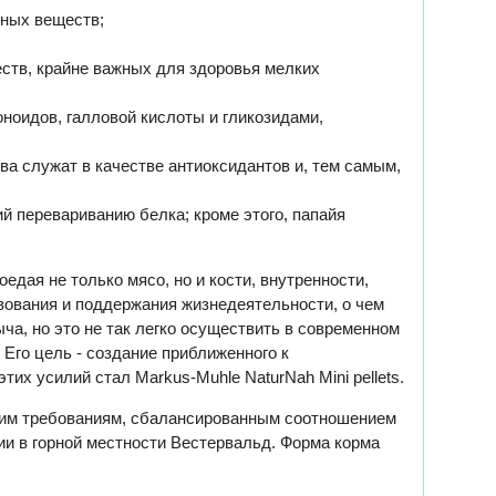
ьных веществ;
ств, крайне важных для здоровья мелких
ноидов, галловой кислоты и гликозидами,
а служат в качестве антиоксидантов и, тем самым,
й перевариванию белка; кроме этого, папайя
дая не только мясо, но и кости, внутренности,
вования и поддержания жизнедеятельности, о чем
ча, но это не так легко осуществить в современном
 Его цель - создание приближенного к
х усилий стал Markus-Muhle NaturNah Mini pellets.
щим требованиям, сбалансированным соотношением
ии в горной местности Вестервальд. Форма корма