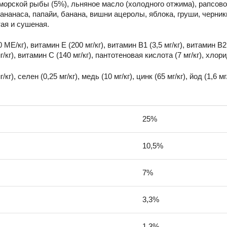
 морской рыбы (5%), льняное масло (холодного отжима), рапсово
ананаса, папайи, банана, вишни ацеролы, яблока, груши, черник
ая и сушеная.
Е/кг), витамин E (200 мг/кг), витамин B1 (3,5 мг/кг), витамин B2 (
0 мг/кг), витамин C (140 мг/кг), пантотеновая кислота (7 мг/кг), хлор
кг), селен (0,25 мг/кг), медь (10 мг/кг), цинк (65 мг/кг), йод (1,6 мг
25%
10,5%
7%
3,3%
1,3%