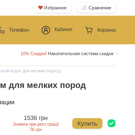
Избранное
Сравнение
Кабинет
Телефон
Корзина
10% Скидки!
Накопительная система скидок
сухой корм для мелких пород
рм для мелких пород
иации
1536 грн
Купить
Знижка при реєстрації
76 грн