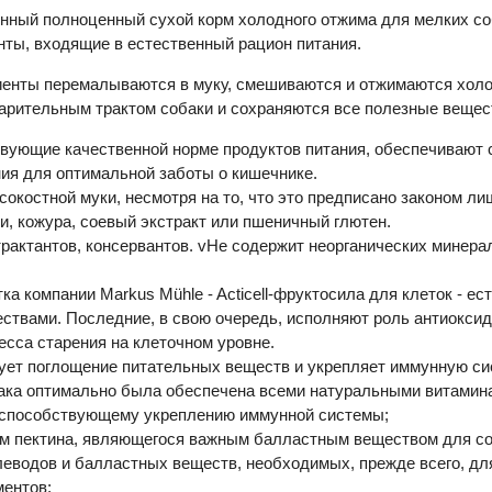
твенный полноценный сухой корм холодного отжима для мелких 
ты, входящие в естественный рацион питания.
диенты перемалываются в муку, смешиваются и отжимаются хо
рительным трактом собаки и сохраняются все полезные вещес
ствующие качественной норме продуктов питания, обеспечивают
ия для оптимальной заботы о кишечнике.
окостной муки, несмотря на то, что это предписано законом ли
и, кожура, соевый экстракт или пшеничный глютен.
рактантов, консервантов. vНе содержит неорганических минерало
а компании Markus Mühle - Acticell-фруктосила для клеток - е
твами. Последние, в свою очередь, исполняют роль антиоксида
сса старения на клеточном уровне.
рует поглощение питательных веществ и укрепляет иммунную сис
обака оптимально была обеспечена всеми натуральными витамина
, способствующему укреплению иммунной системы;
ем пектина, являющегося важным балластным веществом для со
глеводов и балластных веществ, необходимых, прежде всего, дл
ментов;