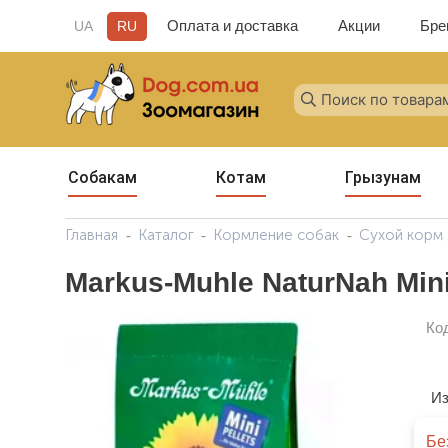
Оплата и доставка
Акции
Бре
UA
RU
Собакам
Котам
Грызунам
Главная
Каталог
Кормление собак
Сухой корм 
Markus-Muhle NaturNah Min
Ко
Из
Бе