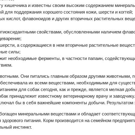
ту кишечника и известны своим высоким содержанием минерал
й для поддержания хорошего состояния кожи, шерсти и когтей;
ых кислот, флавоноидов и других вторичных растительных веще
 антиоксидантными свойствами, обусловленными наличием флаво
еварение;
шерсти, а содержащиеся в нем вторичные растительные веществ
ные силы;
ржит необходимые ферменты, в частности папаин, содействующи
твием.
отными. Они питались главным образом другими животными, пое
а обеспечивала их всеми веществами, необходимыми для сущест
танием для собак сегодня, как и прежде, является мелкая добы
обак принадлежит известному ветеринарному врачу и заводчику.
лючал бы в себя важнейшие компоненты добычи. Результатом эти
м обогащен минеральными веществами и обладает соответствую
я здорового питания. Корм производится на семейном предприят
льный инстинкт.