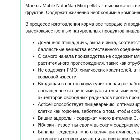
Markus-Muhle NaturNah Mini pellets – высококачес
фруктов. Содержит жизненно необходимые компонен
В процессе изготовления корма все твердые ингре
высококачественных натуральных продуктов пищева
Домашняя птица, дичь, рыба и яйца, соответ
балластные вещества естественного соединен
С самого начала производства не содержит мяс
растительного происхождения, таких как отруб
Не содержит ГМО, химических красителей, атт
кормовой извести.
Входящая в состав корма уникальная разработк
обогащенное вторичными растительными вещес
акцепторов свободных радикалов против проце
Acticell способствует пищеварению, оптимизи
клетки как горючее, заботясь о том, чтобы с
Вишни ацеролы - содержат много витамина C
Яблоки - известны своим высоким содержани
Бананы - содержат много калия, витаминов, у
активности нервов и мышц и активизации фер