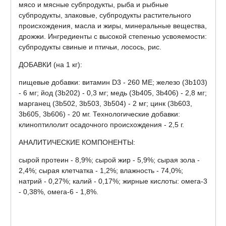
мясо и мясные субпродукты, рыба и рыбные
субпродукты, злаковые, субпродукты растительного
происхождения, масла и жиры, минеральные вещества,
дрожжи. Ингредиенты с высокой степенью усвояемости:
субпродукты свиные и птичьи, лосось, рис.
ДОБАВКИ (на 1 кг):
пищевые добавки: витамин D3 - 260 MЕ; железо (3b103)
- 6 мг; йод (3b202) - 0,3 мг; медь (3b405, 3b406) - 2,8 мг;
марганец (3b502, 3b503, 3b504) - 2 мг; цинк (3b603,
3b605, 3b606) - 20 мг. Технологические добавки:
клиноптилолит осадочного происхождения - 2,5 г.
АНАЛИТИЧЕСКИЕ КОМПОНЕНТЫ:
сырой протеин - 8,9%; сырой жир - 5,9%; сырая зола -
2,4%; сырая клетчатка - 1,2%; влажность - 74,0%;
натрий - 0,27%; калий - 0,17%; жирные кислоты: омега-3
- 0,38%, омега-6 - 1,8%.