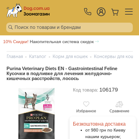
10% Скидки!
Накопительная система скидок
Главная
Каталог
Корм для кошек
Консервы для коше
Purina Veterinary Diets EN - Gastrointestinal Feline
Кусочки в подливке для лечения желудочно-
кишечных расстройств, лосось
106179
Код товара:
Избранное
Сравнение
Безкоштовна доставка
от 980 грн по Киеву
нашим курьером;