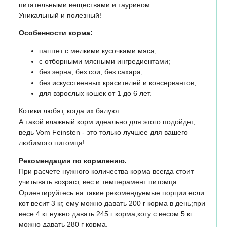
питательными веществами и таурином.
Уникальный и полезный!
Особенности корма:
паштет с мелкими кусочками мяса;
с отборными мясными ингредиентами;
без зерна, без сои, без сахара;
без искусственных красителей и консервантов;
для взрослых кошек от 1 до 6 лет.
Котики любят, когда их балуют.
А такой влажный корм идеально для этого подойдет,
ведь Vom Feinsten - это только лучшее для вашего
любимого питомца!
Рекомендации по кормлению.
При расчете нужного количества корма всегда стоит
учитывать возраст, вес и темперамент питомца.
Ориентируйтесь на такие рекомендуемые порции:если
кот весит 3 кг, ему можно давать 200 г корма в день;при
весе 4 кг нужно давать 245 г корма;коту с весом 5 кг
можно давать 280 г корма.