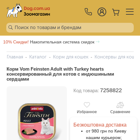
10% Скидки!
Накопительная система скидок
Главная
Каталог
Корм для кошек
Консервы для коше
Корм Vom Feinsten Adult with Turkey hearts
консервированный для котов с индюшиными
сердцами
7258822
Код товара:
Избранное
Сравнение
Безкоштовна доставка
от 980 грн по Киеву
нашим курьером;