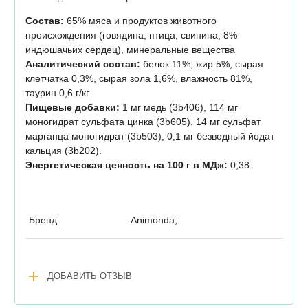
Состав:
65% мяса и продуктов животного
происхождения (говядина, птица, свинина, 8%
индюшачьих сердец), минеральные вещества
Аналитический состав:
белок 11%, жир 5%, сырая
клетчатка 0,3%, сырая зола 1,6%, влажность 81%,
таурин 0,6 г/кг.
Пищевые добавки:
1 мг медь (3b406), 114 мг
моногидрат сульфата цинка (3b605), 14 мг сульфат
марганца моногидрат (3b503), 0,1 мг безводный йодат
кальция (3b202).
Энергетическая ценность на 100 г в МДж:
0,38.
Бренд
Animonda;
add
ДОБАВИТЬ ОТЗЫВ