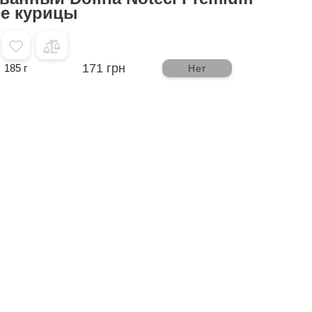
ле курицы
171 грн
185 г
Нет