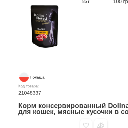
100 г
85 г
Польша
Код товара:
21048337
Корм консервированный Dolina
для кошек, мясные кусочки в соу