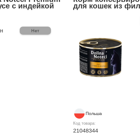
усе с индейкой
для кошек из фи
рн
Нет
Польша
Код товара:
21048344