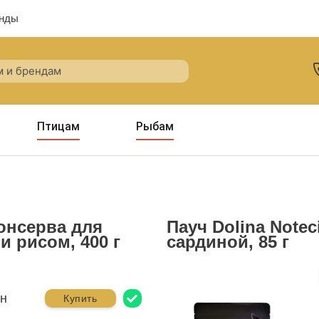
нды
Птицам
Рыбам
Консерва для
Пауч Dolina Notec
 рисом, 400 г
сардиной, 85 г
рн
Купить