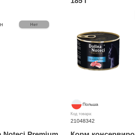
185 г
рн
Нет
Польша
Код товара:
21048342
 Noteci Premium
Корм консервиро