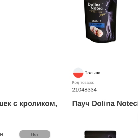
Польша
Код товара:
21048334
шек с кроликом,
Пауч Dolina Notec
рн
Нет