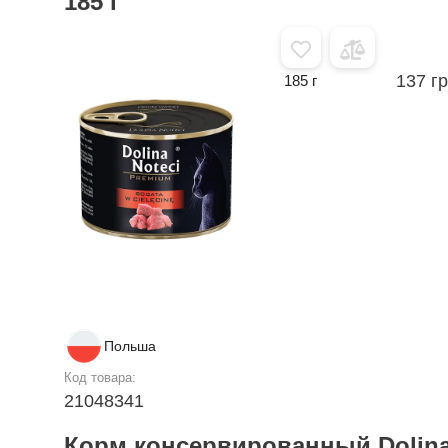
185 г
137 г
185 г
Польша
Код товара:
21048341
Корм консервированный Dolina