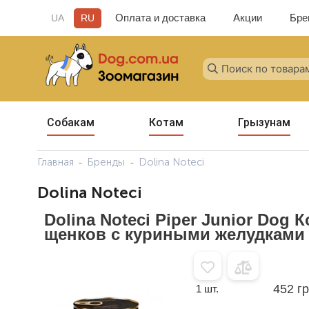
Оплата и доставка
Акции
Бре
UA
RU
Собакам
Котам
Грызунам
Главная
Бренды
Dolina Noteci
Dolina Noteci
Dolina Noteci Piper Junior Dog 
щенков с куриными желудками и
452 г
1 шт.