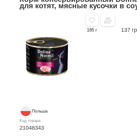
для котят, мясные кусочки в со
137 г
185 г
Польша
Код товара:
21048343