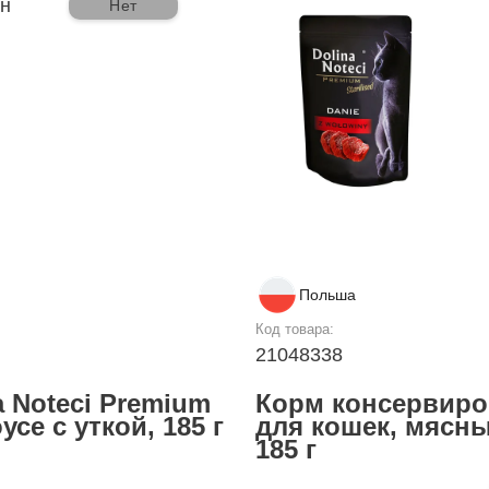
рн
Нет
Польша
Код товара:
21048338
 Noteci Premium
Корм консервиро
се с уткой, 185 г
для кошек, мясны
185 г