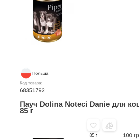
Польша
Код товара:
68351792
Пауч Dolina Noteci Danie для ко
85 г
100 г
85 г