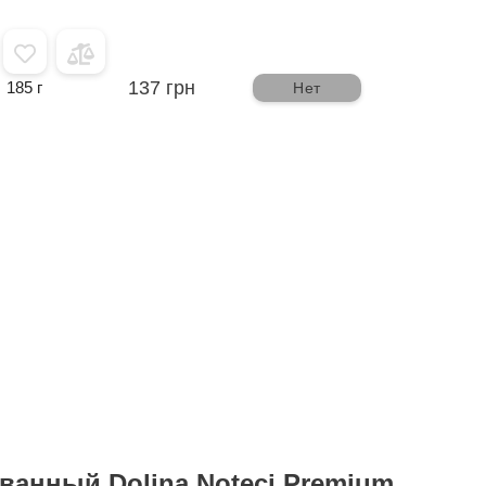
137 грн
185 г
Нет
ванный Dolina Noteci Premium