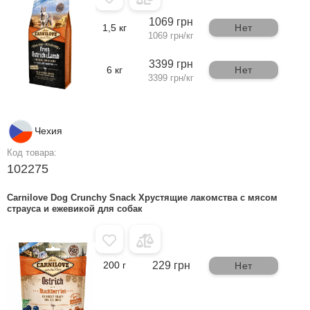
1069 грн
1,5 кг
Нет
1069 грн/кг
3399 грн
6 кг
Нет
3399 грн/кг
Чехия
Код товара:
102275
Carnilove Dog Crunchy Snack Хрустящие лакомства с мясом
страуса и ежевикой для собак
200 г
229 грн
Нет