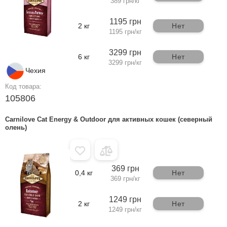
389 грн/кг
1195 грн
2 кг
Нет
1195 грн/кг
3299 грн
6 кг
Нет
3299 грн/кг
Чехия
Код товара:
105806
Carnilove Cat Energy & Outdoor для активных кошек (северный
олень)
369 грн
0,4 кг
Нет
369 грн/кг
1249 грн
2 кг
Нет
1249 грн/кг