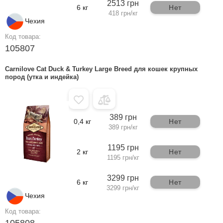
2513 грн
6 кг
Нет
418 грн/кг
Чехия
Код товара:
105807
Carnilove Cat Duck & Turkey Large Breed для кошек крупных
пород (утка и индейка)
389 грн
0,4 кг
Нет
389 грн/кг
1195 грн
2 кг
Нет
1195 грн/кг
3299 грн
6 кг
Нет
3299 грн/кг
Чехия
Код товара:
105808