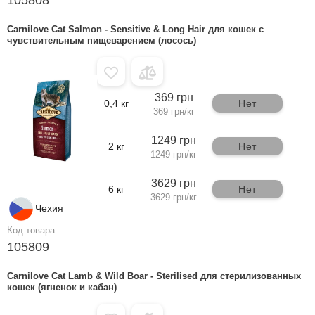
Carnilove Cat Salmon - Sensitive & Long Hair для кошек с
чувствительным пищеварением (лосось)
369 грн
0,4 кг
Нет
369 грн/кг
1249 грн
2 кг
Нет
1249 грн/кг
3629 грн
6 кг
Нет
3629 грн/кг
Чехия
Код товара:
105809
Carnilove Cat Lamb & Wild Boar - Sterilised для стерилизованных
кошек (ягненок и кабан)