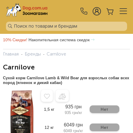
10% Скидки!
Накопительная система скидок
Главная
Бренды
Carnilove
Carnilove
Сухой корм Carnilove Lamb & Wild Boar для взрослых собак всех
пород (ягненок и дикий кабан)
935 грн
1,5 кг
Нет
935 грн/кг
6049 грн
12 кг
Нет
6049 грн/кг