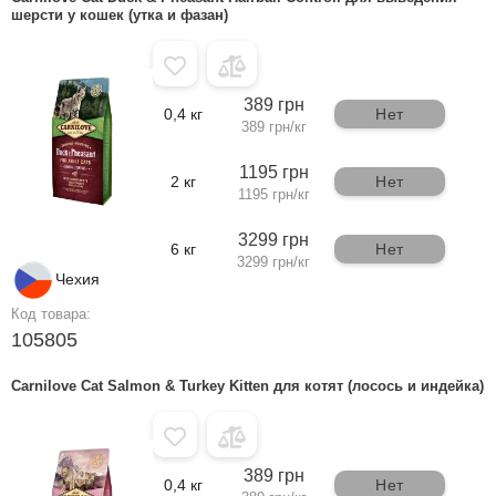
шерсти у кошек (утка и фазан)
389 грн
0,4 кг
Нет
389 грн/кг
1195 грн
2 кг
Нет
1195 грн/кг
3299 грн
6 кг
Нет
3299 грн/кг
Чехия
Код товара:
105805
Carnilove Cat Salmon & Turkey Kitten для котят (лосось и индейка)
389 грн
0,4 кг
Нет