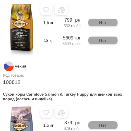
799 грн
1,5 кг
Нет
532 грн/кг
5609 грн
12 кг
Нет
5609 грн/кг
Чехия
Код товара:
100812
Сухой корм Carnilove Salmon & Turkey Puppy для щенков всех
пород (лосось и индейка)
879 грн
1,5 кг
Нет
879 грн/кг