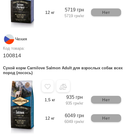
5719 грн
12 кг
Нет
5719 грн/кг
Чехия
Код товара:
100814
Сухой корм Carnilove Salmon Adult для взрослых собак всех
пород (лосось)
935 грн
1,5 кг
Нет
935 грн/кг
6049 грн
12 кг
Нет
6049 грн/кг