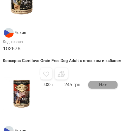
Чехия
Код товара:
102676
Консерва Carnilove Grain Free Dog Adult с ягненком и кабаном
400 г
245 грн
Нет
Чехия