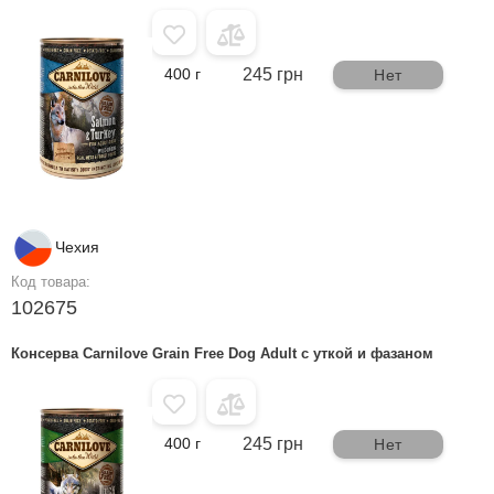
400 г
245 грн
Нет
Чехия
Код товара:
102675
Консерва Carnilove Grain Free Dog Adult с уткой и фазаном
400 г
245 грн
Нет