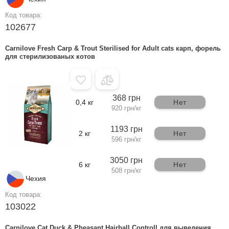
Код товара:
102677
Carnilove Fresh Carp & Trout Sterilised for Adult cats карп, форель
для стерилизованых котов
368 грн
0,4 кг
Нет
920 грн/кг
1193 грн
2 кг
Нет
596 грн/кг
3050 грн
6 кг
Нет
508 грн/кг
Чехия
Код товара:
103022
Carnilove Cat Duck & Pheasant Hairball Controll для выведения