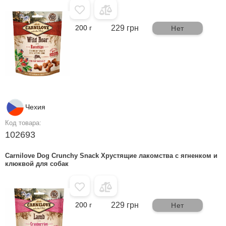
200 г
229 грн
Нет
Чехия
Код товара:
102693
Carnilove Dog Crunchy Snack Хрустящие лакомства с ягненком и
клюквой для собак
200 г
229 грн
Нет