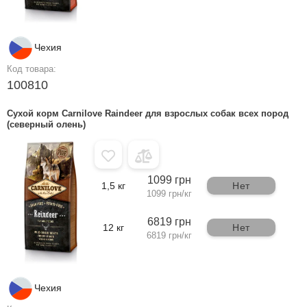
Чехия
Код товара:
100810
Сухой корм Carnilove Raindeer для взрослых собак всех пород
(северный олень)
1099 грн
1,5 кг
Нет
1099 грн/кг
6819 грн
12 кг
Нет
6819 грн/кг
Чехия