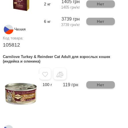
1405 грн
2 кг
Нет
1405 грн/кг
3739 грн
6 кг
Нет
3739 грн/кг
Чехия
Код товара:
105812
Carnilove Turkey & Reindeer Cat Adult для взрослых кошек
(индейка и оленина)
100 г
119 грн
Нет