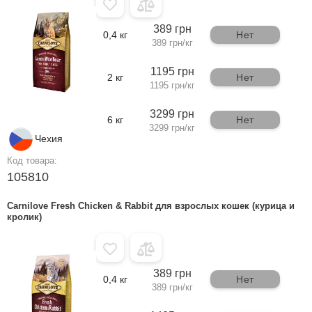
389 грн
0,4 кг
Нет
389 грн/кг
1195 грн
2 кг
Нет
1195 грн/кг
3299 грн
6 кг
Нет
3299 грн/кг
Чехия
Код товара:
105810
Carnilove Fresh Chicken & Rabbit для взрослых кошек (курица и
кролик)
389 грн
0,4 кг
Нет
389 грн/кг